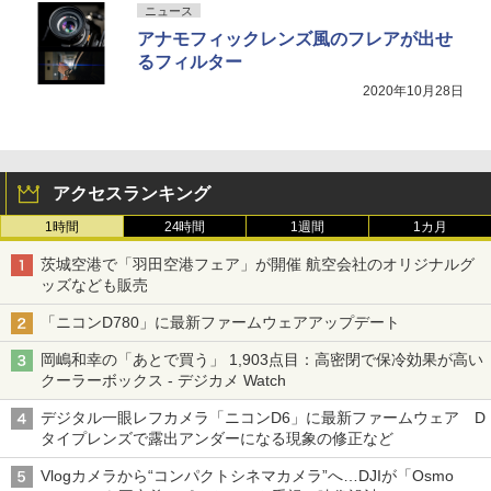
ニュース
アナモフィックレンズ風のフレアが出せ
るフィルター
2020年10月28日
アクセスランキング
1時間
24時間
1週間
1カ月
茨城空港で「羽田空港フェア」が開催 航空会社のオリジナルグ
ッズなども販売
「ニコンD780」に最新ファームウェアアップデート
岡嶋和幸の「あとで買う」 1,903点目：高密閉で保冷効果が高い
クーラーボックス - デジカメ Watch
デジタル一眼レフカメラ「ニコンD6」に最新ファームウェア D
タイプレンズで露出アンダーになる現象の修正など
Vlogカメラから“コンパクトシネマカメラ”へ…DJIが「Osmo