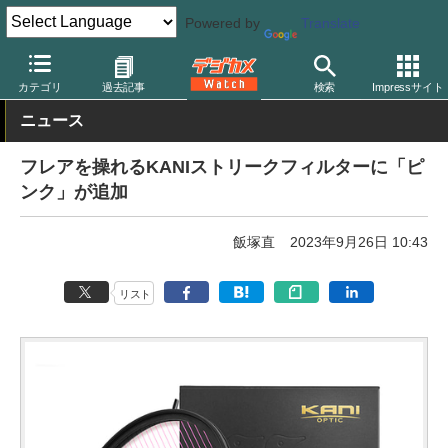
Powered by
Translate
デジカメ Watch
レンズ
レンズフィルター
カニ
カテゴリ
過去記事
検索
Impressサイト
ニュース
フレアを操れるKANIストリークフィルターに「ピ
ンク」が追加
飯塚直
2023年9月26日 10:43
リスト