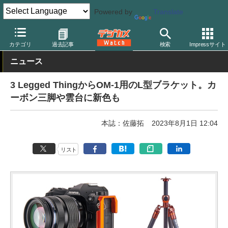
Powered by
Translate
デジカメ Watch
カメラ
ミラーレスカメラ
OMDS/オリンパス
カテゴリ
過去記事
検索
Impressサイト
ニュース
3 Legged ThingからOM-1用のL型ブラケット。カ
ーボン三脚や雲台に新色も
本誌：佐藤拓
2023年8月1日 12:04
リスト