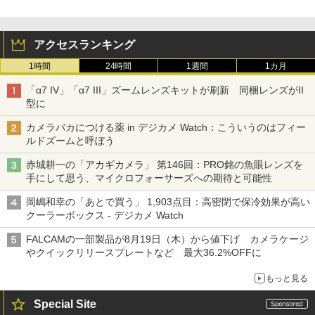
アクセスランキング
1時間
24時間
1週間
1カ月
「α7 IV」「α7 III」ズームレンズキットが刷新 同梱レンズがII
型に
カメラバカにつける薬 in デジカメ Watch：こういうのはフィー
ルドズームと呼ぼう
赤城耕一の「アカギカメラ」 第146回：PRO銘の魚眼レンズを
手にして思う、マイクロフォーサーズへの期待と可能性
岡嶋和幸の「あとで買う」 1,903点目：高密閉で保冷効果が高い
クーラーボックス - デジカメ Watch
FALCAMの一部製品が8月19日（木）から値下げ カメラケージ
やクイックリリースプレートなど 最大36.2%OFFに
もっと見る
Special Site