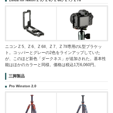
Zelda for Nikon Z 5／Z 6／Z 6II／Z 7／Z 7II
ニコン Z 5、Z 6、Z 6II、Z 7、Z 7II専用のL型ブラケッ
ト。コッパーとグレーの2色をラインアップしていた
が、このほど新色「ダークネス」が追加された。基本性
能はほかのカラーと同様。価格は税込1万6,060円。
三脚製品
Pro Winston 2.0