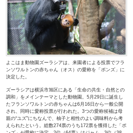
よこはま動物園ズーラシアは、来園者による投票でフラ
ンソワルトンの赤ちゃん（オス）の愛称を「ポンズ」に
決定した。
ズーラシアは横浜市旭区にある「生命の共生・自然との
調和」をメインテーマとした動物園。5月29日に誕生し
たフランソワルトンの赤ちゃんは6月16日から一般公開
され、同時に愛称投票が行われた。3つの愛称候補は母
親の“ユズ”にちなんで、柚子と相性のよい調味料から考
えられたという。総数274票のうち172票を獲得した「ポ
ンズ」が愛称に決定。2位（64票）はジャム、3位（38