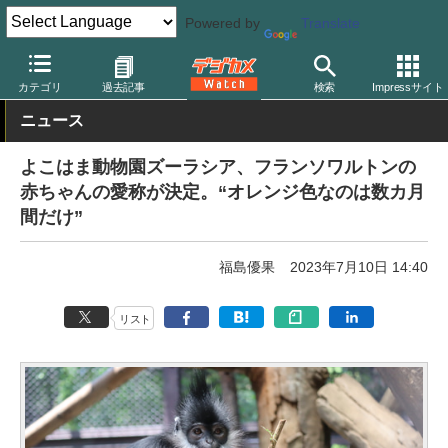
Powered by
Translate
デジカメ Watch
撮影情報
カテゴリ
過去記事
検索
Impressサイト
ニュース
よこはま動物園ズーラシア、フランソワルトンの
赤ちゃんの愛称が決定。“オレンジ色なのは数カ月
間だけ”
福島優果
2023年7月10日 14:40
リスト