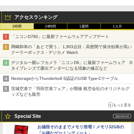
アクセスランキング
1時間
24時間
1週間
1カ月
「ニコンD780」に最新ファームウェアアップデート
岡嶋和幸の「あとで買う」 1,903点目：高密閉で保冷効果が高い
クーラーボックス - デジカメ Watch
デジタル一眼レフカメラ「ニコンD6」に最新ファームウェア D
タイプレンズで露出アンダーになる現象の修正など
NextorageからThunderbolt 5認証のUSB Type-Cケーブル
茨城空港で「羽田空港フェア」が開催 航空会社のオリジナルグ
ッズなども販売
もっと見る
Special Site
お値段そのままでメモリ倍増！メモリ32GBの
「お得なゲーミングノート」