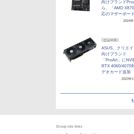
向けブランドProA
ら、「AMD X87
応のマザーボー
2024
ニュース
ASUS、クリエ
向けブランド
「ProArt」にNVI
RTX 4060/407
デオカード追加
2023年
Group site links