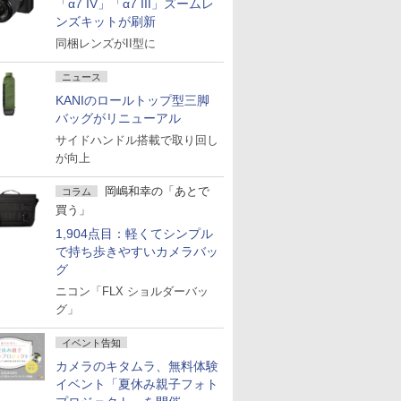
「α7 IV」「α7 III」ズームレ
ンズキットが刷新
同梱レンズがII型に
ニュース
KANIのロールトップ型三脚
バッグがリニューアル
サイドハンドル搭載で取り回し
が向上
岡嶋和幸の「あとで
コラム
買う」
1,904点目：軽くてシンプル
で持ち歩きやすいカメラバッ
グ
ニコン「FLX ショルダーバッ
グ」
イベント告知
カメラのキタムラ、無料体験
イベント「夏休み親子フォト