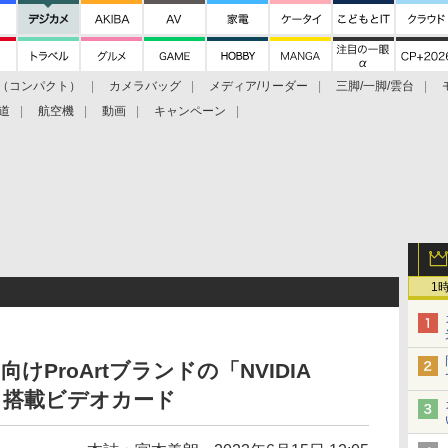
（コンパクト）
カメラバッグ
メディア/リーダー
三脚/一脚/雲台
道
航空機
動画
キャンペーン
1
けProArtブランドの「NVIDIA
0 Ti」搭載ビデオカード