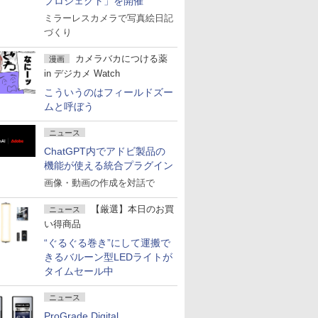
プロジェクト」を開催
ミラーレスカメラで写真絵日記
づくり
カメラバカにつける薬
漫画
in デジカメ Watch
こういうのはフィールドズー
ムと呼ぼう
ニュース
ChatGPT内でアドビ製品の
機能が使える統合プラグイン
画像・動画の作成を対話で
【厳選】本日のお買
ニュース
い得商品
“ぐるぐる巻き”にして運搬で
きるバルーン型LEDライトが
タイムセール中
ニュース
ProGrade Digital、