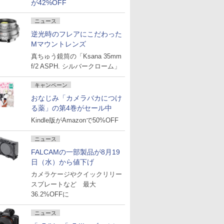
が42%OFF
ニュース
逆光時のフレアにこだわった
Mマウントレンズ
真ちゅう鏡筒の「Ksana 35mm
f/2 ASPH. シルバークローム」
キャンペーン
おなじみ「カメラバカにつけ
る薬」の第4巻がセール中
Kindle版がAmazonで50%OFF
ニュース
FALCAMの一部製品が8月19
日（水）から値下げ
カメラケージやクイックリリー
スプレートなど 最大
36.2%OFFに
ニュース