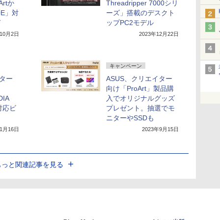
rtか
Threadripper 7000シリ
0E」対
ーズ」搭載のデスクト
ド
ップPC2モデル
年10月2日
2023年12月22日
キャンペーン
イター
ASUS、クリエイター
向け「ProArt」製品購
DIA
入でオリジナルグッズ
0対応ビ
プレゼント。抽選でモ
ニターやSSDも
11月16日
2023年9月15日
もっと関連記事を見る