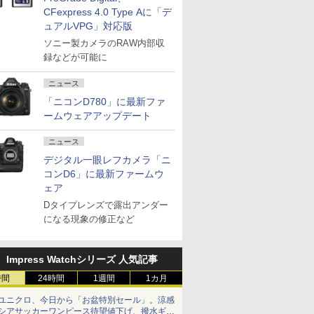
CFexpress 4.0 Type Aに「デ
ュアルVPG」対応版
ソニー製カメラのRAW内部収
録などが可能に
ニュース
「ニコンD780」に最新ファ
ームウェアアップデート
ニュース
デジタル一眼レフカメラ「ニ
コンD6」に最新ファームウ
ェア
Dタイプレンズで露出アンダー
になる現象の修正など
Impress Watchシリーズ 人気記事
時間
24時間
1週間
1カ月
ユニクロ、今日から「お盆特別セール」。涼感
シアサッカーワンピース待望値下げ、撥水ギア