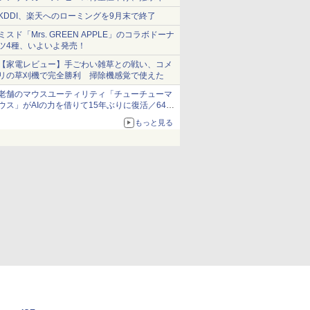
ショーツは1990円に
KDDI、楽天へのローミングを9月末で終了
ミスド「Mrs. GREEN APPLE」のコラボドーナ
ツ4種、いよいよ発売！
【家電レビュー】手ごわい雑草との戦い、コメ
リの草刈機で完全勝利 掃除機感覚で使えた
老舗のマウスユーティリティ「チューチューマ
ウス」がAIの力を借りて15年ぶりに復活／64bit
化、Windows 10/11、「Chrome」も走り回
もっと見る
る。復活記念で2026年末まで500円