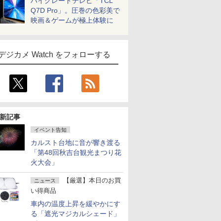
ハイグレードテレビ「TCL
Q7D Pro」。圧巻の色彩美で
映画＆ゲームが極上体験に
デジカメ Watch をフォローする
新記事
イベント告知
カルスト台地に音が響き渡る
「第48回秋吉台観光まつり花
火大会」
【厳選】本日のお買
ニュース
い得商品
車内の温度上昇を緩やかにす
る「遮光マジカルシェード」