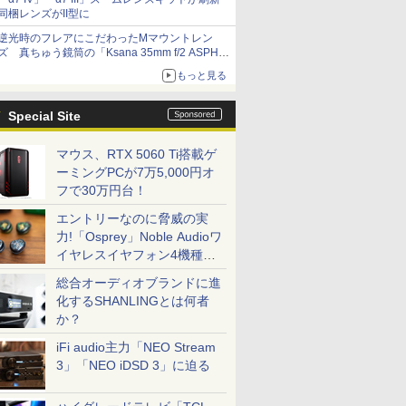
同梱レンズがII型に
逆光時のフレアにこだわったMマウントレン
ズ 真ちゅう鏡筒の「Ksana 35mm f/2 ASPH.
シルバークローム」
もっと見る
Special Site
マウス、RTX 5060 Ti搭載ゲ
ーミングPCが7万5,000円オ
フで30万円台！
エントリーなのに脅威の実
力!「Osprey」Noble Audioワ
イヤレスイヤフォン4機種を
一気に聴く
総合オーディオブランドに進
化するSHANLINGとは何者
か？
iFi audio主力「NEO Stream
3」「NEO iDSD 3」に迫る