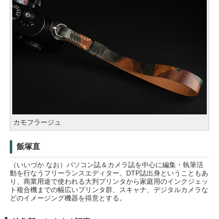
カモフラージュ
飯塚直
（いいづか なお）パソコン誌＆カメラ誌を中心に編集・執筆活
動を行なうフリーランスエディター。DTP誌出身ということもあ
り、商業用途で使われる大判プリンタから家庭用のインクジェッ
ト複合機までの幅広いプリンタ群、スキャナ、デジタルカメラな
どのイメージング機器を得意とする。