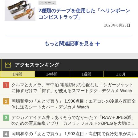
ニュース
2種類のテープを使用した「ヘリンボーン
コンビストラップ」
2023年6月23日
もっと関連記事を見る
アクセスランキング
1時間
24時間
1週間
1カ月
クルマとカメラ、車中泊 電池切れの心配なし！シガーソケット
に挿すだけで「探す」が使えるスマートタグ - デジカメ Watch
岡嶋和幸の「あとで買う」 1,906点目：エアコンの冷風を座面全
体に送るシートカバー - デジカメ Watch
デジカメアイテム丼：ありそうでなかった？「RAW＋JPEG派」
のための写真編集アプリ カメラデフォルトのJPEGを大切にす
る「Filmator」
岡嶋和幸の「あとで買う」 1,903点目：高密閉で保冷効果が高い