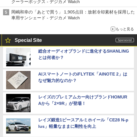
クーラーボックス - デジカメ Watch
岡嶋和幸の「あとで買う」 1,905点目：放射冷却素材を採用した
車用サンシェード - デジカメ Watch
もっと見る
Special Site
総合オーディオブランドに進化するSHANLING
とは何者か？
AIスマートノートのiFLYTEK「AINOTE 2」は
なぜ魅力的なのか？
レイズのプレミアムカー向けブランドHOMUR
Aから「2×9R」が登場！
レイズ鍛造1ピースアルミホイール「CE28 N-p
lus」軽量なままに剛性を向上