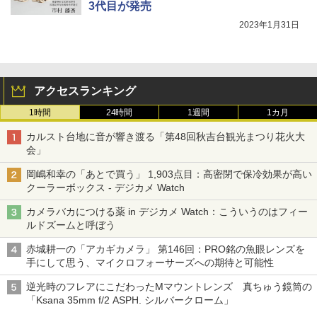
3代目が発売
2023年1月31日
アクセスランキング
1時間
24時間
1週間
1カ月
カルスト台地に音が響き渡る「第48回秋吉台観光まつり花火大
会」
岡嶋和幸の「あとで買う」 1,903点目：高密閉で保冷効果が高い
クーラーボックス - デジカメ Watch
カメラバカにつける薬 in デジカメ Watch：こういうのはフィー
ルドズームと呼ぼう
赤城耕一の「アカギカメラ」 第146回：PRO銘の魚眼レンズを
手にして思う、マイクロフォーサーズへの期待と可能性
逆光時のフレアにこだわったMマウントレンズ 真ちゅう鏡筒の
「Ksana 35mm f/2 ASPH. シルバークローム」