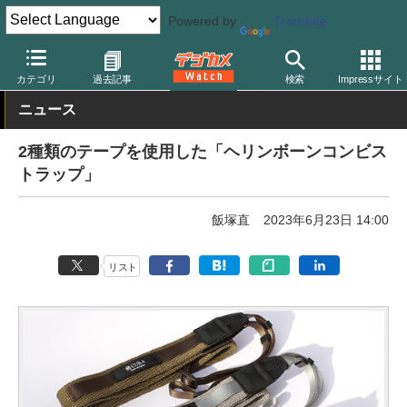
Powered by
Translate
デジカメ Watch
撮影用品
ストラップ
カテゴリ
過去記事
検索
Impressサイト
ニュース
2種類のテープを使用した「ヘリンボーンコンビス
トラップ」
飯塚直
2023年6月23日 14:00
リスト