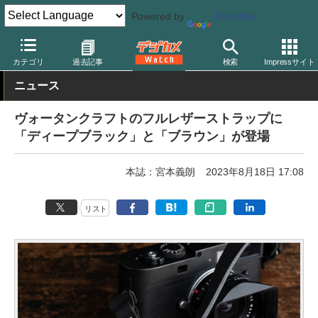
Powered by
Translate
デジカメ Watch
撮影用品
ストラップ
カテゴリ
過去記事
検索
Impressサイト
ニュース
ヴォータンクラフトのフルレザーストラップに
「ディープブラック」と「ブラウン」が登場
本誌：宮本義朗
2023年8月18日 17:08
リスト