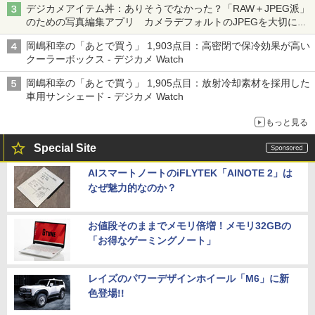
デジカメアイテム丼：ありそうでなかった？「RAW＋JPEG派」
のための写真編集アプリ カメラデフォルトのJPEGを大切にす
る「Filmator」
岡嶋和幸の「あとで買う」 1,903点目：高密閉で保冷効果が高い
クーラーボックス - デジカメ Watch
岡嶋和幸の「あとで買う」 1,905点目：放射冷却素材を採用した
車用サンシェード - デジカメ Watch
もっと見る
Special Site
AIスマートノートのiFLYTEK「AINOTE 2」は
なぜ魅力的なのか？
お値段そのままでメモリ倍増！メモリ32GBの
「お得なゲーミングノート」
レイズのパワーデザインホイール「M6」に新
色登場!!