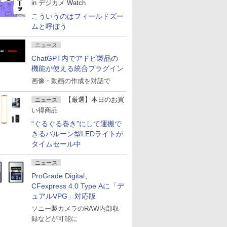
in デジカメ Watch
こういうのはフィールドズー
ムと呼ぼう
ニュース
ChatGPT内でアドビ製品の
機能が使える統合プラグイン
画像・動画の作成を対話で
【厳選】本日のお買
ニュース
い得商品
“ぐるぐる巻き”にして運搬で
きるバルーン型LEDライトが
タイムセール中
ニュース
ProGrade Digital、
CFexpress 4.0 Type Aに「デ
ュアルVPG」対応版
ソニー製カメラのRAW内部収
録などが可能に