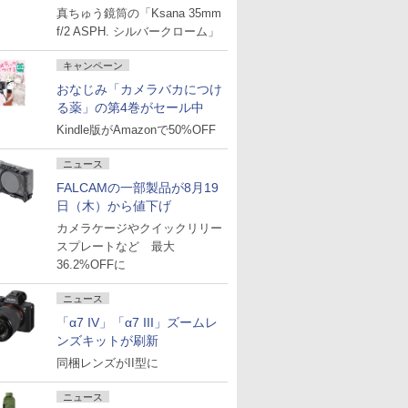
真ちゅう鏡筒の「Ksana 35mm
f/2 ASPH. シルバークローム」
キャンペーン
おなじみ「カメラバカにつけ
る薬」の第4巻がセール中
Kindle版がAmazonで50%OFF
ニュース
FALCAMの一部製品が8月19
日（木）から値下げ
カメラケージやクイックリリー
スプレートなど 最大
36.2%OFFに
ニュース
「α7 IV」「α7 III」ズームレ
ンズキットが刷新
同梱レンズがII型に
ニュース