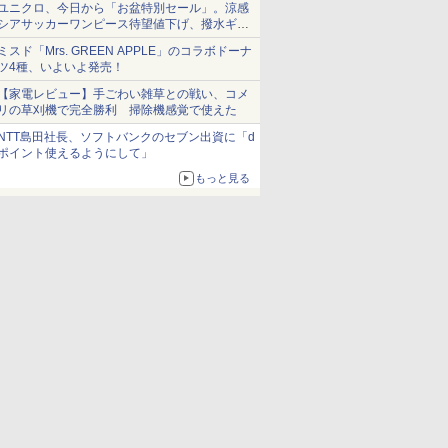
ユニクロ、今日から「お盆特別セール」。涼感
シアサッカーワンピース待望値下げ、撥水ギア
ショーツは1990円に
ミスド「Mrs. GREEN APPLE」のコラボドーナ
ツ4種、いよいよ発売！
【家電レビュー】手ごわい雑草との戦い、コメ
リの草刈機で完全勝利 掃除機感覚で使えた
NTT島田社長、ソフトバンクのセブン出資に「d
ポイント使えるようにして」
もっと見る