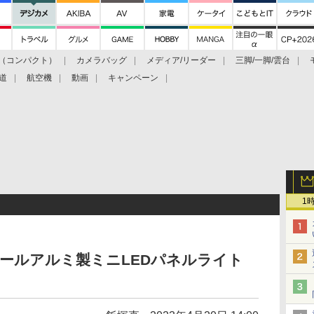
（コンパクト）
カメラバッグ
メディア/リーダー
三脚/一脚/雲台
道
航空機
動画
キャンペーン
1
のオールアルミ製ミニLEDパネルライト