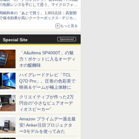
の魚眼レンズを手にして思う、マイクロフォー
サーズへの期待と可能性
岡嶋和幸の「あとで買う」 1,903点目：高密閉
で保冷効果が高いクーラーボックス - デジカメ
Watch
もっと見る
Special Site
「A&ultima SP4000T」の魅
力！ポケットに入るオーディ
オの醍醐味
ハイグレードテレビ「TCL
Q7D Pro」。圧巻の色彩美で
映画＆ゲームが極上体験に
クリエイティブが作った2万
円台の“小さなピュアオーデ
ィオスピーカー”
Amazon プライムデー過去最
安! Anker注目プロジェクタ
ー3モデルを使ってみた