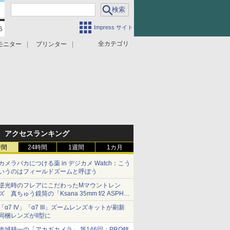
Impress サイト
全カテゴリ
モニター
プリンター
アクセスランキング
時間
24時間
1週間
1カ月
カメラバカにつける薬 in デジカメ Watch：こう
いうのはフィールドズームと呼ぼう
逆光時のフレアにこだわったMマウントレン
ズ 真ちゅう鏡筒の「Ksana 35mm f/2 ASPH.
シルバークローム」
「α7 IV」「α7 III」ズームレンズキットが刷新
同梱レンズがII型に
赤城耕一の「アカギカメラ」 第146回：PRO銘