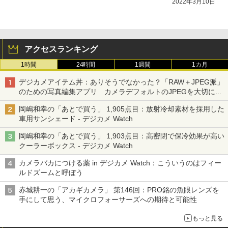
2022年3月10日
アクセスランキング
1時間
24時間
1週間
1カ月
デジカメアイテム丼：ありそうでなかった？「RAW＋JPEG派」
のための写真編集アプリ カメラデフォルトのJPEGを大切にす
る「Filmator」
岡嶋和幸の「あとで買う」 1,905点目：放射冷却素材を採用した
車用サンシェード - デジカメ Watch
岡嶋和幸の「あとで買う」 1,903点目：高密閉で保冷効果が高い
クーラーボックス - デジカメ Watch
カメラバカにつける薬 in デジカメ Watch：こういうのはフィー
ルドズームと呼ぼう
赤城耕一の「アカギカメラ」 第146回：PRO銘の魚眼レンズを
手にして思う、マイクロフォーサーズへの期待と可能性
もっと見る