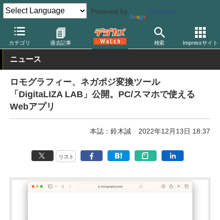
Powered by
Translate
デジカメ Watch
フィルム関連
フィルム/印画紙/現像用品
カテゴリ
過去記事
検索
Impressサイト
ニュース
ロモグラフィー、ネガポジ変換ツール
「DigitaLIZA LAB」公開。PC/スマホで使える
Webアプリ
本誌：鈴木誠
2022年12月13日 18:37
リスト