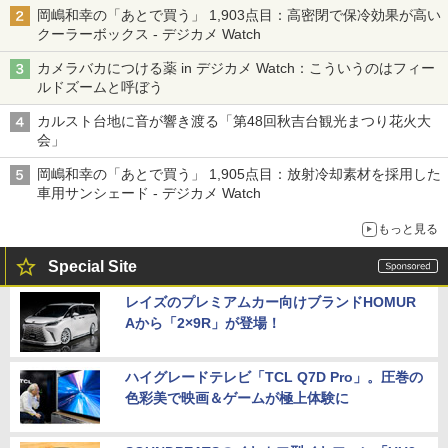
岡嶋和幸の「あとで買う」 1,903点目：高密閉で保冷効果が高い
クーラーボックス - デジカメ Watch
カメラバカにつける薬 in デジカメ Watch：こういうのはフィー
ルドズームと呼ぼう
カルスト台地に音が響き渡る「第48回秋吉台観光まつり花火大
会」
岡嶋和幸の「あとで買う」 1,905点目：放射冷却素材を採用した
車用サンシェード - デジカメ Watch
もっと見る
Special Site
レイズのプレミアムカー向けブランドHOMUR
Aから「2×9R」が登場！
ハイグレードテレビ「TCL Q7D Pro」。圧巻の
色彩美で映画＆ゲームが極上体験に