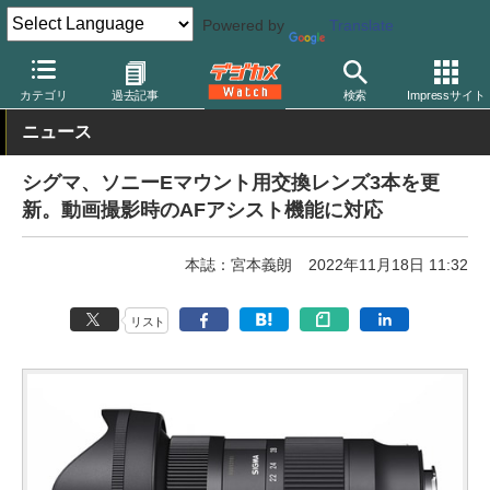
Powered by
Translate
デジカメ Watch
レンズ
交換レンズ
シグマ
カテゴリ
過去記事
検索
Impressサイト
ニュース
シグマ、ソニーEマウント用交換レンズ3本を更
新。動画撮影時のAFアシスト機能に対応
本誌：宮本義朗
2022年11月18日 11:32
リスト