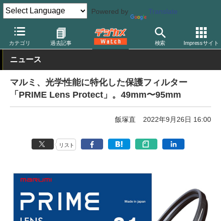
Powered by
Translate
デジカメ Watch
レンズ
レンズフィルター
マルミ光機
カテゴリ
過去記事
検索
Impressサイト
ニュース
マルミ、光学性能に特化した保護フィルター
「PRIME Lens Protect」。49mm〜95mm
飯塚直
2022年9月26日 16:00
リスト