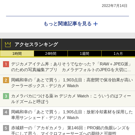
2022年7月14日
もっと関連記事を見る
アクセスランキング
1時間
24時間
1週間
1カ月
デジカメアイテム丼：ありそうでなかった？「RAW＋JPEG派」
のための写真編集アプリ カメラデフォルトのJPEGを大切にす
る「Filmator」
岡嶋和幸の「あとで買う」 1,903点目：高密閉で保冷効果が高い
クーラーボックス - デジカメ Watch
カメラバカにつける薬 in デジカメ Watch：こういうのはフィー
ルドズームと呼ぼう
岡嶋和幸の「あとで買う」 1,905点目：放射冷却素材を採用した
車用サンシェード - デジカメ Watch
赤城耕一の「アカギカメラ」 第146回：PRO銘の魚眼レンズを
手にして思う、マイクロフォーサーズへの期待と可能性