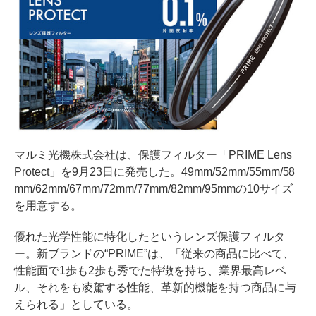
マルミ光機株式会社は、保護フィルター「PRIME Lens
Protect」を9月23日に発売した。49mm/52mm/55mm/58
mm/62mm/67mm/72mm/77mm/82mm/95mmの10サイズ
を用意する。
優れた光学性能に特化したというレンズ保護フィルタ
ー。新ブランドの“PRIME”は、「従来の商品に比べて、
性能面で1歩も2歩も秀でた特徴を持ち、業界最高レベ
ル、それをも凌駕する性能、革新的機能を持つ商品に与
えられる」としている。