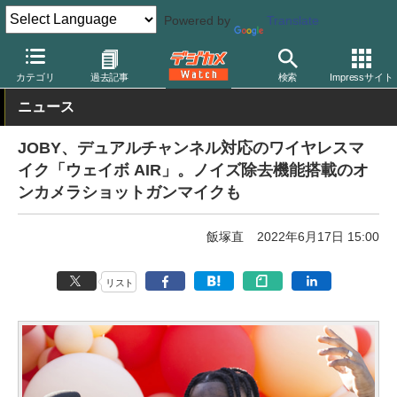
Powered by
Translate
デジカメ Watch
撮影用品
カテゴリ
過去記事
検索
Impressサイト
ニュース
JOBY、デュアルチャンネル対応のワイヤレスマ
イク「ウェイボ AIR」。ノイズ除去機能搭載のオ
ンカメラショットガンマイクも
飯塚直
2022年6月17日 15:00
リスト