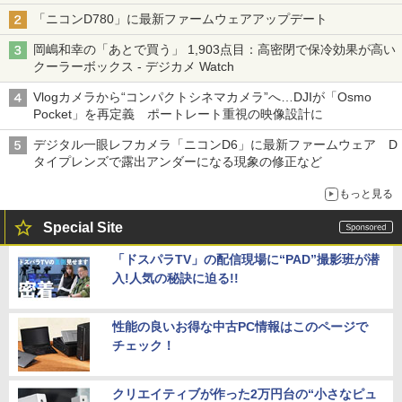
「ニコンD780」に最新ファームウェアアップデート
岡嶋和幸の「あとで買う」 1,903点目：高密閉で保冷効果が高い
クーラーボックス - デジカメ Watch
Vlogカメラから“コンパクトシネマカメラ”へ…DJIが「Osmo
Pocket」を再定義 ポートレート重視の映像設計に
デジタル一眼レフカメラ「ニコンD6」に最新ファームウェア D
タイプレンズで露出アンダーになる現象の修正など
もっと見る
Special Site
「ドスパラTV」の配信現場に“PAD”撮影班が潜
入!人気の秘訣に迫る!!
性能の良いお得な中古PC情報はこのページで
チェック！
クリエイティブが作った2万円台の“小さなピュ