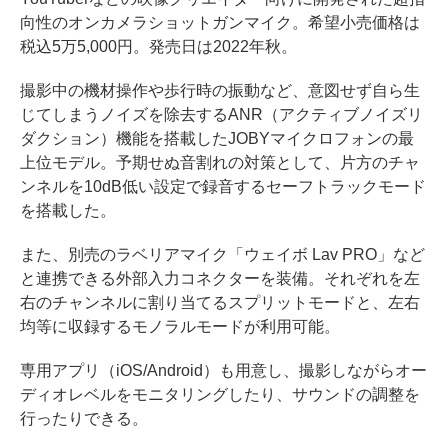
向性のオンカメラショットガンマイク。希望小売価格は
税込5万5,000円。発売日は2022年秋。
撮影中の機材操作や歩行時の振動など、意図せず自ら生
じてしまうノイズを除去するANR（アクティブノイズリ
ダクション）機能を搭載したJOBYマイクロフォンの最
上位モデル。予期せぬ音割れの対策として、片方のチャ
ンネルを10dB低い設定で録音するセーフトラックモード
を搭載した。
また、別売のラベリアマイク「ウェイボ Lav PRO」など
と連携できる外部入力コネクターを装備。それぞれを左
右のチャンネルに割り当てるスプリットモードと、左右
均等に収録するモノラルモードが利用可能。
専用アプリ（iOS/Android）も用意し、撮影しながらオー
ディオレベルをモニタリングしたり、サウンドの調整を
行ったりできる。