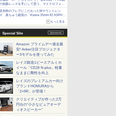
の魚眼レンズを手にして思う、マイクロフォー
サーズへの期待と可能性
逆光時のフレアにこだわったMマウントレン
ズ 真ちゅう鏡筒の「Ksana 35mm f/2 ASPH.
シルバークローム」
もっと見る
Special Site
Amazon プライムデー過去最
安! Anker注目プロジェクタ
ー3モデルを使ってみた
レイズ鍛造1ピースアルミホ
イール「CE28 N-plus」軽量
なままに剛性を向上
レイズのプレミアムカー向け
ブランドHOMURAから
「2×9R」が登場！
クリエイティブが作った2万
円台の“小さなピュアオーデ
ィオスピーカー”