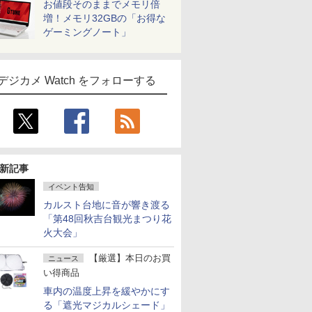
お値段そのままでメモリ倍
増！メモリ32GBの「お得な
ゲーミングノート」
デジカメ Watch をフォローする
新記事
イベント告知
カルスト台地に音が響き渡る
「第48回秋吉台観光まつり花
火大会」
【厳選】本日のお買
ニュース
い得商品
車内の温度上昇を緩やかにす
る「遮光マジカルシェード」