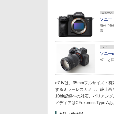
ニュース
ソニー「
海外で先
識
レビュー
ソニーα7
α7 II
α7 IVは、35mmフルサイズ・
するミラーレスカメラ。静止画と動
10bit記録への対応、バリア
メディアはCFexpress Type 