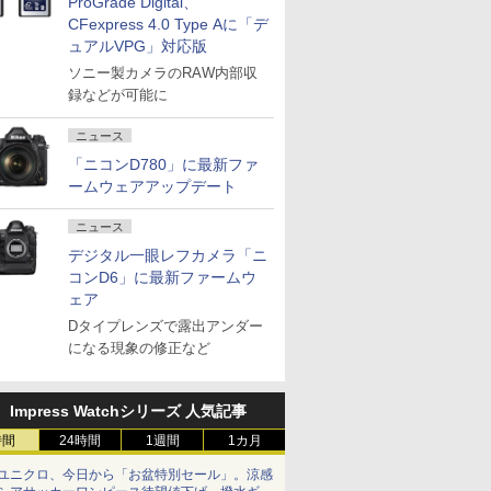
ProGrade Digital、
CFexpress 4.0 Type Aに「デ
ュアルVPG」対応版
ソニー製カメラのRAW内部収
録などが可能に
ニュース
「ニコンD780」に最新ファ
ームウェアアップデート
ニュース
デジタル一眼レフカメラ「ニ
コンD6」に最新ファームウ
ェア
Dタイプレンズで露出アンダー
になる現象の修正など
Impress Watchシリーズ 人気記事
時間
24時間
1週間
1カ月
ユニクロ、今日から「お盆特別セール」。涼感