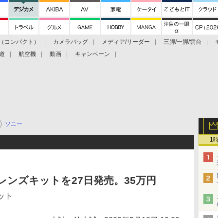
（コンパクト）
カメラバッグ
メディア/リーダー
三脚/一脚/雲台
道
航空機
動画
キャンペーン
ソニー
1
ムレンズキットを27日発売。35万円
セット