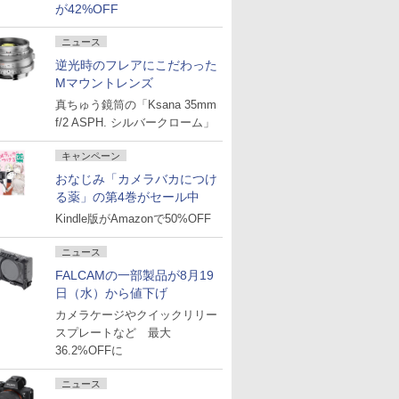
が42%OFF
ニュース
逆光時のフレアにこだわった
Mマウントレンズ
真ちゅう鏡筒の「Ksana 35mm
f/2 ASPH. シルバークローム」
キャンペーン
おなじみ「カメラバカにつけ
る薬」の第4巻がセール中
Kindle版がAmazonで50%OFF
ニュース
FALCAMの一部製品が8月19
日（水）から値下げ
カメラケージやクイックリリー
スプレートなど 最大
36.2%OFFに
ニュース