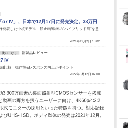
α7 IV」、日本で12月17日に発売決定。33万円
行発表した中核モデル 静止画/動画の“ハイブリッド層”を意
2021年12月2日 13:02
新製品レビュー
・使いこなし
 IV
Iと詳細比較 操作性&レスポンス向上がポイント
2022年5月12日 07:00
有効3,300万画素の裏面照射型CMOSセンサーを搭載
画の両方を扱うユーザーに向け、4K60p/4:2:2
ングル式モニターの採用といった特徴を持つ。対応記録
AおよびUHS-II SD。ボディ単体の発売は2021年12月。