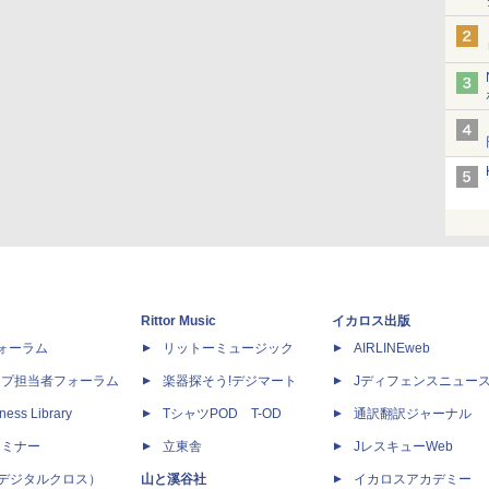
Rittor Music
イカロス出版
dフォーラム
リットーミュージック
AIRLINEweb
ップ担当者フォーラム
楽器探そう!デジマート
Jディフェンスニュー
ness Library
TシャツPOD T-OD
通訳翻訳ジャーナル
セミナー
立東舎
JレスキューWeb
 X（デジタルクロス）
山と溪谷社
イカロスアカデミー