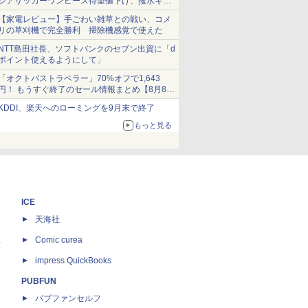
シアサッカーワンピース待望値下げ、撥水ギア
ショーツは1990円に
【家電レビュー】手ごわい雑草との戦い、コメ
リの草刈機で完全勝利 掃除機感覚で使えた
NTT島田社長、ソフトバンクのセブン出資に「d
ポイント使えるようにして」
「オクトパストラベラー」70%オフで1,643
円！ もうすぐ終了のセール情報まとめ【8月8日
更新】
KDDI、楽天へのローミングを9月末で終了
ニンテンドーeショップでは「大神 絶景版」が
67%オフで990円
もっと見る
ICE
天海社
ス
Comic curea
impress QuickBooks
PUBFUN
パブファンセルフ