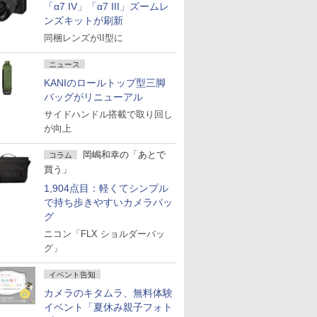
「α7 IV」「α7 III」ズームレ
ンズキットが刷新
同梱レンズがII型に
ニュース
KANIのロールトップ型三脚
バッグがリニューアル
サイドハンドル搭載で取り回し
が向上
岡嶋和幸の「あとで
コラム
買う」
1,904点目：軽くてシンプル
で持ち歩きやすいカメラバッ
グ
ニコン「FLX ショルダーバッ
グ」
イベント告知
カメラのキタムラ、無料体験
イベント「夏休み親子フォト