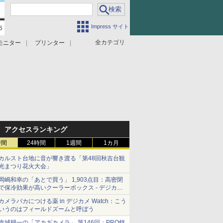
Impress サイト
全カテゴリ
モニター
プリンター
アクセスランキング
時間
24時間
1週間
1カ月
カルスト台地に音が響き渡る「第48回秋吉台観
光まつり花火大会」
岡嶋和幸の「あとで買う」 1,903点目：高密閉
で保冷効果が高いクーラーボックス - デジカメ
Watch
カメラバカにつける薬 in デジカメ Watch：こう
いうのはフィールドズームと呼ぼう
赤城耕一の「アカギカメラ」 第146回：PRO銘