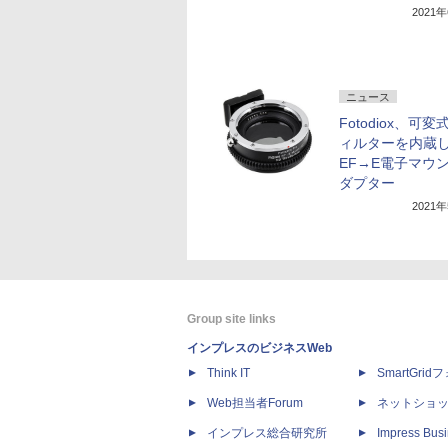
2021
ニュース
Fotodiox、可変
ィルターを内蔵
EF→E電子マウ
ダプター
2021
Group site links
インプレスのビジネスWeb
Think IT
SmartGri
Web担当者Forum
ネットショ
インプレス総合研究所
Impress Busi