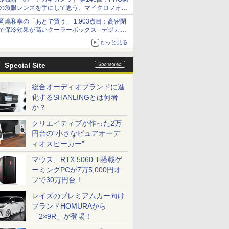
の魚眼レンズを手にして思う、マイクロフォー
サーズへの期待と可能性
岡嶋和幸の「あとで買う」 1,903点目：高密閉
で保冷効果が高いクーラーボックス - デジカメ
Watch
もっと見る
Special Site
総合オーディオブランドに進
化するSHANLINGとは何者
か？
クリエイティブが作った2万
円台の“小さなピュアオーデ
ィオスピーカー”
マウス、RTX 5060 Ti搭載ゲ
ーミングPCが7万5,000円オ
フで30万円台！
レイズのプレミアムカー向け
ブランドHOMURAから
「2×9R」が登場！