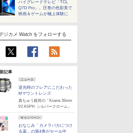
ハイグレードテレビ「TCL
Q7D Pro」。圧巻の色彩美で
映画＆ゲームが極上体験に
デジカメ Watch をフォローする
新記事
ニュース
逆光時のフレアにこだわった
Mマウントレンズ
真ちゅう鏡筒の「Ksana 35mm
f/2 ASPH. シルバークローム」
キャンペーン
おなじみ「カメラバカにつけ
る薬」の第4巻がセール中