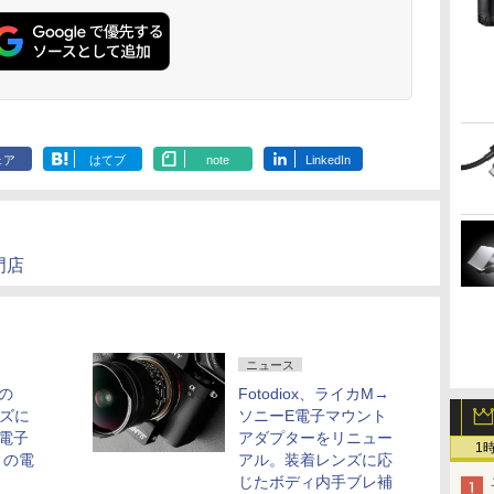
ェア
はてブ
note
LinkedIn
門店
ニュース
の
Fotodiox、ライカM→
ンズに
ソニーE電子マウント
電子
アダプターをリニュー
1
りの電
アル。装着レンズに応
じたボディ内手ブレ補