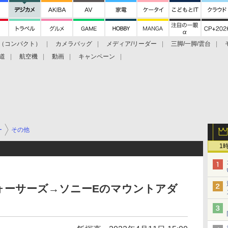
（コンパクト）
カメラバッグ
メディア/リーダー
三脚/一脚/雲台
道
航空機
動画
キャンペーン
ー
その他
1
フォーサーズ→ソニーEのマウントアダ