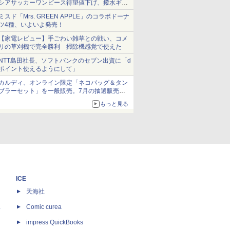
シアサッカーワンピース待望値下げ、撥水ギア
ショーツは1990円に
ミスド「Mrs. GREEN APPLE」のコラボドーナ
ツ4種、いよいよ発売！
【家電レビュー】手ごわい雑草との戦い、コメ
リの草刈機で完全勝利 掃除機感覚で使えた
NTT島田社長、ソフトバンクのセブン出資に「d
ポイント使えるようにして」
カルディ、オンライン限定「ネコバッグ＆タン
ブラーセット」を一般販売。7月の抽選販売の
当選無効分
もっと見る
ICE
天海社
ス
Comic curea
impress QuickBooks