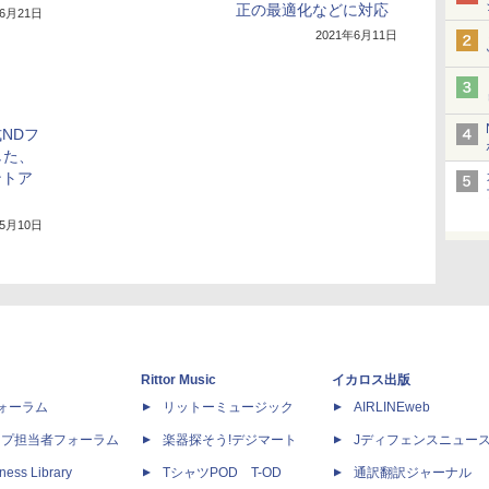
正の最適化などに対応
年6月21日
2021年6月11日
式NDフ
した、
ントア
年5月10日
Rittor Music
イカロス出版
dフォーラム
リットーミュージック
AIRLINEweb
ップ担当者フォーラム
楽器探そう!デジマート
Jディフェンスニュー
ness Library
TシャツPOD T-OD
通訳翻訳ジャーナル