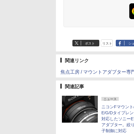
ポスト
リスト
シ
関連リンク
焦点工房 / マウントアダプター専
関連記事
ニュース
ニコンFマウント
E/G/Dタイプレ
対応したソニーE
アダプター。絞
子制御に対応