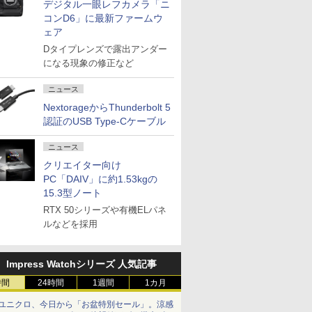
デジタル一眼レフカメラ「ニ
コンD6」に最新ファームウ
ェア
Dタイプレンズで露出アンダー
になる現象の修正など
ニュース
NextorageからThunderbolt 5
認証のUSB Type-Cケーブル
ニュース
クリエイター向け
PC「DAIV」に約1.53kgの
15.3型ノート
RTX 50シリーズや有機ELパネ
ルなどを採用
Impress Watchシリーズ 人気記事
時間
24時間
1週間
1カ月
ユニクロ、今日から「お盆特別セール」。涼感