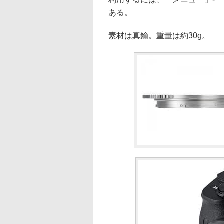
ある。
素材は真鍮。重量は約30g。