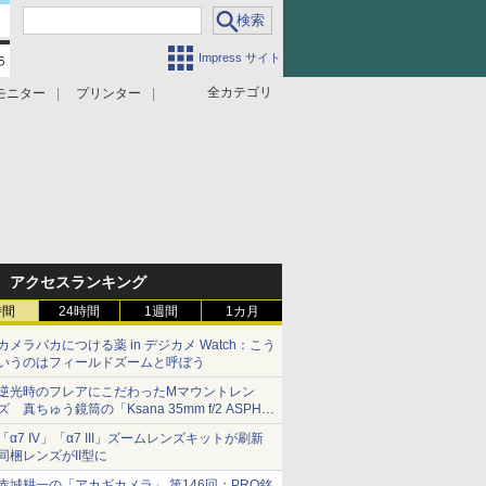
Impress サイト
全カテゴリ
モニター
プリンター
アクセスランキング
時間
24時間
1週間
1カ月
カメラバカにつける薬 in デジカメ Watch：こう
いうのはフィールドズームと呼ぼう
逆光時のフレアにこだわったMマウントレン
ズ 真ちゅう鏡筒の「Ksana 35mm f/2 ASPH.
シルバークローム」
「α7 IV」「α7 III」ズームレンズキットが刷新
同梱レンズがII型に
赤城耕一の「アカギカメラ」 第146回：PRO銘