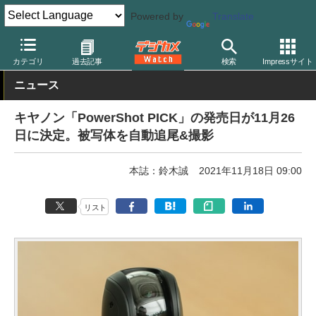
Powered by
Translate
デジカメ Watch
カメラ
レンズ一体型（コンパクト）カメラ
キ
カテゴリ
過去記事
検索
Impressサイト
ニュース
キヤノン「PowerShot PICK」の発売日が11月26
日に決定。被写体を自動追尾&撮影
本誌：鈴木誠
2021年11月18日 09:00
リスト