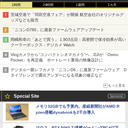
1時間
24時間
1週間
1カ月
茨城空港で「羽田空港フェア」が開催 航空会社のオリジナルグ
ッズなども販売
「ニコンD780」に最新ファームウェアアップデート
岡嶋和幸の「あとで買う」 1,903点目：高密閉で保冷効果が高い
クーラーボックス - デジカメ Watch
Vlogカメラから“コンパクトシネマカメラ”へ…DJIが「Osmo
Pocket」を再定義 ポートレート重視の映像設計に
デジタル一眼レフカメラ「ニコンD6」に最新ファームウェア D
タイプレンズで露出アンダーになる現象の修正など
もっと見る
Special Site
メモリ32GBでも予算内。産経新聞社がAMD R
yzen搭載dynabookを2千台導入
マウス、RTX 5060 Ti搭載ゲーミングPCが7万