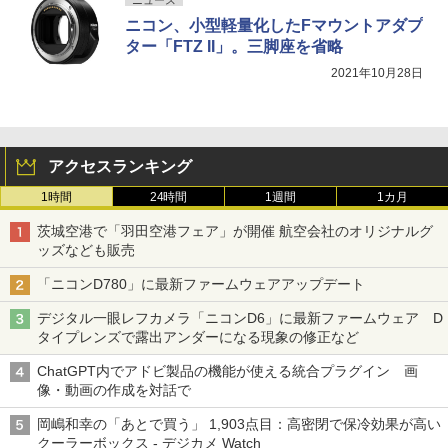
ニコン、小型軽量化したFマウントアダプ
ター「FTZ II」。三脚座を省略
2021年10月28日
アクセスランキング
1時間
24時間
1週間
1カ月
茨城空港で「羽田空港フェア」が開催 航空会社のオリジナルグ
ッズなども販売
「ニコンD780」に最新ファームウェアアップデート
デジタル一眼レフカメラ「ニコンD6」に最新ファームウェア D
タイプレンズで露出アンダーになる現象の修正など
ChatGPT内でアドビ製品の機能が使える統合プラグイン 画
像・動画の作成を対話で
岡嶋和幸の「あとで買う」 1,903点目：高密閉で保冷効果が高い
クーラーボックス - デジカメ Watch