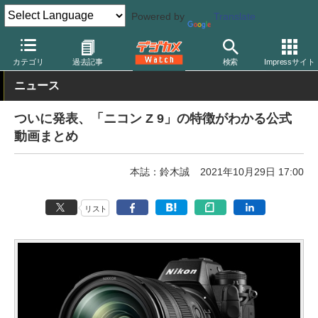
Powered by
Translate
デジカメ Watch
カメラ
ミラーレスカメラ
ニコン
カテゴリ
過去記事
検索
Impressサイト
ニュース
ついに発表、「ニコン Z 9」の特徴がわかる公式
動画まとめ
本誌：鈴木誠
2021年10月29日 17:00
リスト