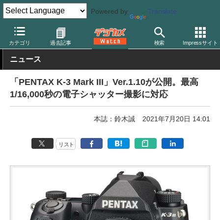
Powered by
Translate
デジカメ Watch
カメラ
一眼レフカメラ
ペンタックス
カテゴリ
過去記事
検索
Impressサイト
ニュース
「PENTAX K-3 Mark III」Ver.1.10が公開。最高
1/16,000秒の電子シャッター撮影に対応
本誌：鈴木誠
2021年7月20日 14:01
リスト