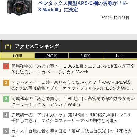
ペンタックス新型APS-C機の名称が「K-
3 Mark III」に決定
2020年10月27日
アクセスランキング
1時間
24時間
1週間
1カ月
岡嶋和幸の「あとで買う」 1,906点目：エアコンの冷風を座面全
体に送るシートカバー - デジカメ Watch
デジカメアイテム丼：ありそうでなかった？「RAW＋JPEG派」
のための写真編集アプリ カメラデフォルトのJPEGを大切にす
る「Filmator」
岡嶋和幸の「あとで買う」 1,903点目：高密閉で保冷効果が高い
クーラーボックス - デジカメ Watch
赤城耕一の「アカギカメラ」 第146回：PRO銘の魚眼レンズを
手にして思う、マイクロフォーサーズへの期待と可能性
カルスト台地に音が響き渡る「第48回秋吉台観光まつり花火大
会」