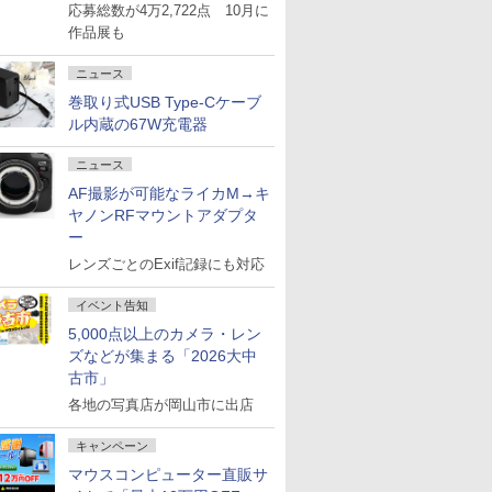
応募総数が4万2,722点 10月に
作品展も
ニュース
巻取り式USB Type-Cケーブ
ル内蔵の67W充電器
ニュース
AF撮影が可能なライカM→キ
ヤノンRFマウントアダプタ
ー
レンズごとのExif記録にも対応
イベント告知
5,000点以上のカメラ・レン
ズなどが集まる「2026大中
古市」
各地の写真店が岡山市に出店
キャンペーン
マウスコンピューター直販サ