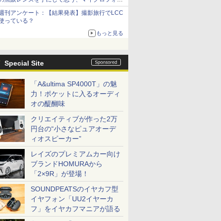
サーズへの期待と可能性
週刊アンケート：【結果発表】撮影旅行でLCC
使っている？
もっと見る
Special Site
「A&ultima SP4000T」の魅
力！ポケットに入るオーディ
オの醍醐味
クリエイティブが作った2万
円台の“小さなピュアオーデ
ィオスピーカー”
レイズのプレミアムカー向け
ブランドHOMURAから
「2×9R」が登場！
SOUNDPEATSのイヤカフ型
イヤフォン「UU2イヤーカ
フ」をイヤカフマニアが語る