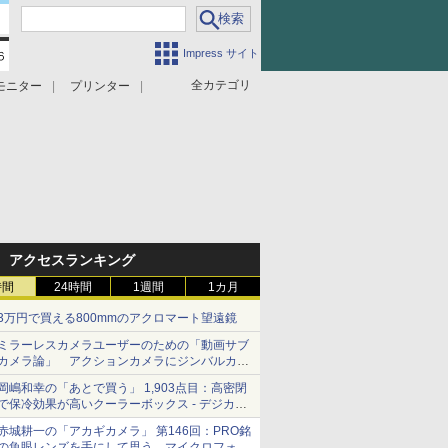
Impress サイト
全カテゴリ
モニター
プリンター
アクセスランキング
時間
24時間
1週間
1カ月
3万円で買える800mmのアクロマート望遠鏡
ミラーレスカメラユーザーのための「動画サブ
カメラ論」 アクションカメラにジンバルカメ
ラ……その実質的な違いは？
岡嶋和幸の「あとで買う」 1,903点目：高密閉
で保冷効果が高いクーラーボックス - デジカメ
Watch
赤城耕一の「アカギカメラ」 第146回：PRO銘
の魚眼レンズを手にして思う、マイクロフォー