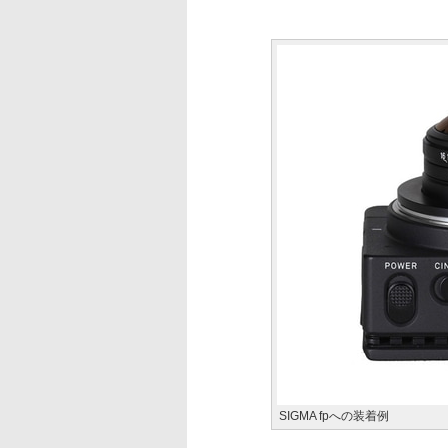
SIGMA fpへの装着例