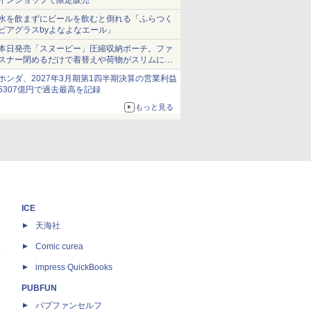
インショップで限定販売
水を飲まずにビールを飲むと倒れる「ふらつく
ビアグラスbyよなよなエール」
本日発売「スヌーピー」圧縮収納ポーチ。ファ
スナー閉めるだけで着替えや荷物がスリムにま
とまる
ホンダ、2027年3月期第1四半期決算の営業利益
5307億円で過去最高を記録
もっと見る
ICE
天海社
ス
Comic curea
impress QuickBooks
PUBFUN
パブファンセルフ