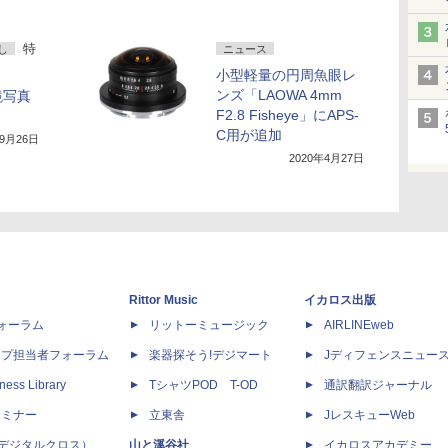
特
し
ニュース
小型軽量の円周魚眼レ
ンズ「LAOWA 4mm
鏡写真
F2.8 Fisheye」にAPS-
C用が追加
年9月26日
2020年4月27日
Rittor Music
イカロス出版
dフォーラム
リットーミュージック
AIRLINEweb
ップ担当者フォーラム
楽器探そう!デジマート
Jディフェンスニュー
ness Library
TシャツPOD T-OD
通訳翻訳ジャーナル
セミナー
立東舎
JレスキューWeb
 X（デジタルクロス）
山と溪谷社
イカロスアカデミー