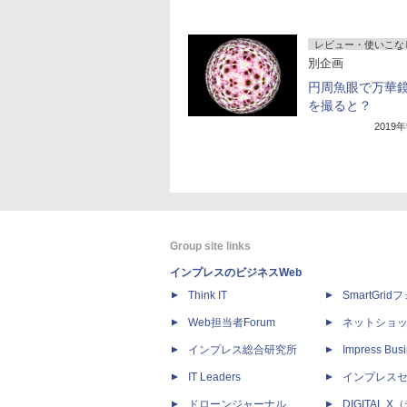
レビュー・使いこな
別企画
円周魚眼で万華
を撮ると？
2019
Group site links
インプレスのビジネスWeb
Think IT
SmartGri
Web担当者Forum
ネットショ
インプレス総合研究所
Impress Busi
IT Leaders
インプレス
ドローンジャーナル
DIGITAL