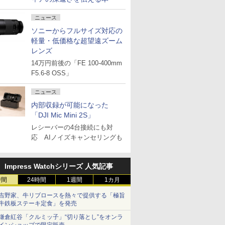
ニュース
ソニーからフルサイズ対応の
軽量・低価格な超望遠ズーム
レンズ
14万円前後の「FE 100-400mm
F5.6-8 OSS」
ニュース
内部収録が可能になった
「DJI Mic Mini 2S」
レシーバーの4台接続にも対
応 AIノイズキャンセリングも
Impress Watchシリーズ 人気記事
時間
24時間
1週間
1カ月
吉野家、牛リブロースを熱々で提供する「極旨
牛鉄板ステーキ定食」を発売
鎌倉紅谷「クルミッ子」“切り落とし”をオンラ