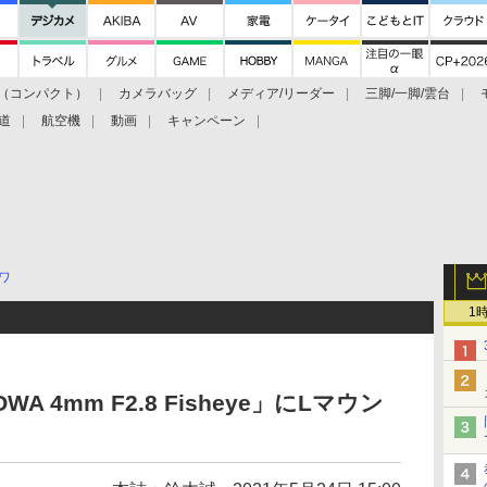
（コンパクト）
カメラバッグ
メディア/リーダー
三脚/一脚/雲台
道
航空機
動画
キャンペーン
ワ
1
A 4mm F2.8 Fisheye」にLマウン