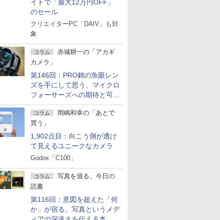
イトで「最大12万円OFF」
のセール
クリエイターPC「DAIV」も対
象
赤城耕一の「アカギ
コラム
カメラ」
第146回：PRO銘の魚眼レン
ズを手にして思う、マイクロ
フォーサーズへの期待と可能
性
岡嶋和幸の「あとで
コラム
買う」
1,902点目：向こう側が透け
て見えるユニークなカメラ
Godox「C100」
写真を巡る、今日の
コラム
読書
第116回：意図を超えた「何
か」が宿る。写真というメデ
ィアの深遠さを伝える本