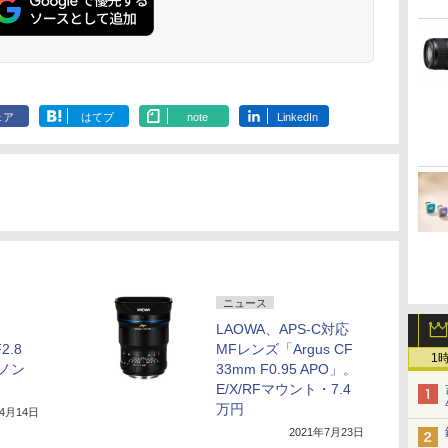
ェア
はてブ
note
LinkedIn
ニュース
LAOWA、APS-C対応
2.8
MFレンズ「Argus CF
1
ヤノン
33mm F0.95 APO」。
E/X/RFマウント・7.4
万円
年4月14日
2021年7月23日