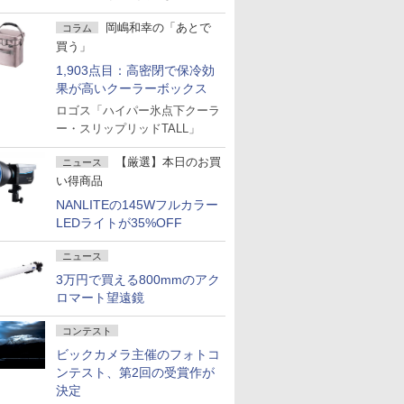
岡嶋和幸の「あとで
コラム
買う」
1,903点目：高密閉で保冷効
果が高いクーラーボックス
ロゴス「ハイパー氷点下クーラ
ー・スリップリッドTALL」
【厳選】本日のお買
ニュース
い得商品
NANLITEの145Wフルカラー
LEDライトが35%OFF
ニュース
3万円で買える800mmのアク
ロマート望遠鏡
コンテスト
ビックカメラ主催のフォトコ
ンテスト、第2回の受賞作が
決定