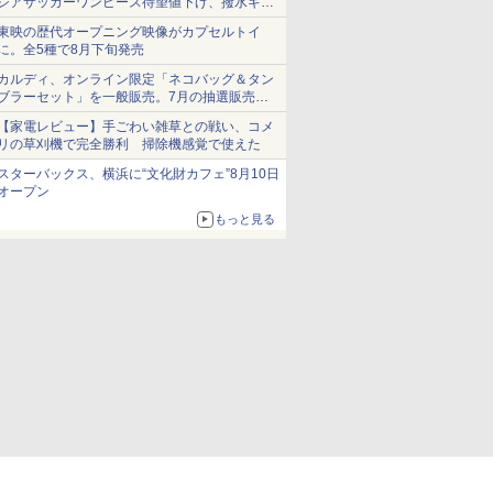
シアサッカーワンピース待望値下げ、撥水ギア
ショーツは1990円に
東映の歴代オープニング映像がカプセルトイ
に。全5種で8月下旬発売
カルディ、オンライン限定「ネコバッグ＆タン
ブラーセット」を一般販売。7月の抽選販売の
当選無効分
【家電レビュー】手ごわい雑草との戦い、コメ
リの草刈機で完全勝利 掃除機感覚で使えた
スターバックス、横浜に“文化財カフェ”8月10日
オープン
もっと見る