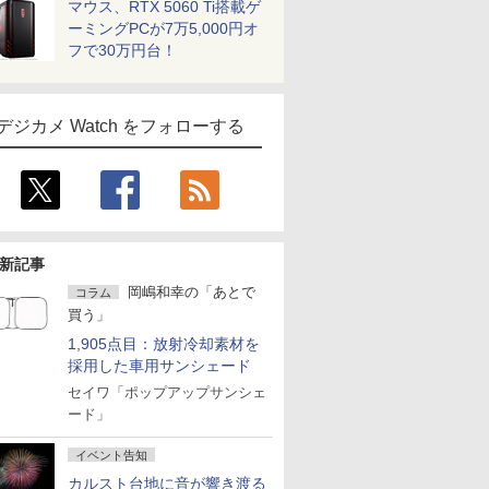
マウス、RTX 5060 Ti搭載ゲ
ーミングPCが7万5,000円オ
フで30万円台！
デジカメ Watch をフォローする
新記事
岡嶋和幸の「あとで
コラム
買う」
1,905点目：放射冷却素材を
採用した車用サンシェード
セイワ「ポップアップサンシェ
ード」
イベント告知
カルスト台地に音が響き渡る