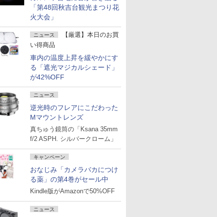
「第48回秋吉台観光まつり花
火大会」
【厳選】本日のお買
ニュース
い得商品
車内の温度上昇を緩やかにす
る「遮光マジカルシェード」
が42%OFF
ニュース
逆光時のフレアにこだわった
Mマウントレンズ
真ちゅう鏡筒の「Ksana 35mm
f/2 ASPH. シルバークローム」
キャンペーン
おなじみ「カメラバカにつけ
る薬」の第4巻がセール中
Kindle版がAmazonで50%OFF
ニュース