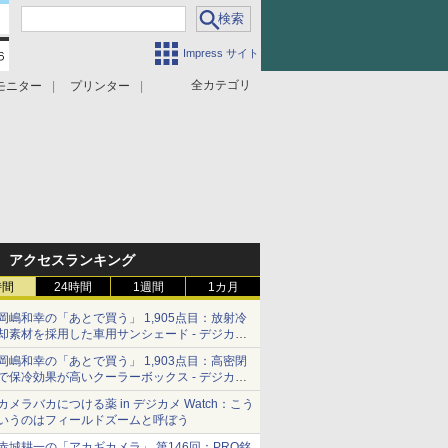
Impress サイト
全カテゴリ
モニター
プリンター
アクセスランキング
時間
24時間
1週間
1カ月
岡嶋和幸の「あとで買う」 1,905点目：放射冷
却素材を採用した車用サンシェード - デジカメ
Watch
岡嶋和幸の「あとで買う」 1,903点目：高密閉
で保冷効果が高いクーラーボックス - デジカメ
Watch
カメラバカにつける薬 in デジカメ Watch：こう
いうのはフィールドズームと呼ぼう
赤城耕一の「アカギカメラ」 第146回：PRO銘