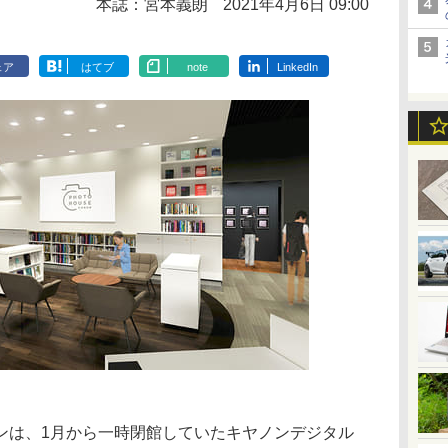
本誌：宮本義朗
2021年4月6日 09:00
ェア
はてブ
note
LinkedIn
ンは、1月から一時閉館していたキヤノンデジタル