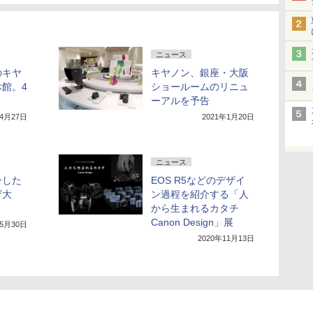
ニュース
のキヤ
キヤノン、銀座・大阪
館。4
ショールームのリニュ
ーアルを予告
年4月27日
2021年1月20日
ニュース
ンした
EOS R5などのデザイ
ザ大
ン過程を紹介する「人
から生まれるカタチ
Canon Design」展
年5月30日
2020年11月13日