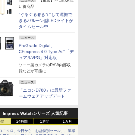
【厳選】本日のお買
ニュース
い得商品
“ぐるぐる巻き”にして運搬で
きるバルーン型LEDライトが
タイムセール中
ニュース
ProGrade Digital、
CFexpress 4.0 Type Aに「デ
ュアルVPG」対応版
ソニー製カメラのRAW内部収
録などが可能に
ニュース
「ニコンD780」に最新ファ
ームウェアアップデート
Impress Watchシリーズ 人気記事
時間
24時間
1週間
1カ月
ユニクロ、今日から「お盆特別セール」。涼感