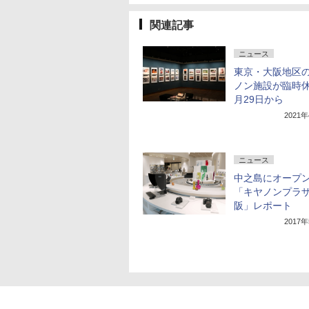
関連記事
ニュース
東京・大阪地区
ノン施設が臨時休
月29日から
2021
ニュース
中之島にオープ
「キヤノンプラ
阪」レポート
2017