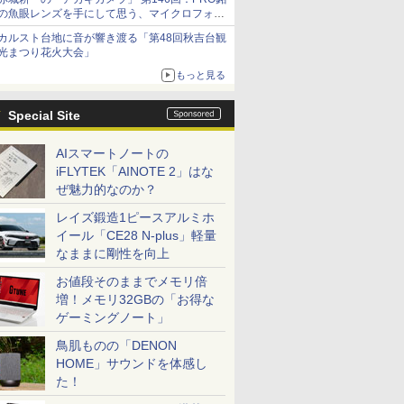
の魚眼レンズを手にして思う、マイクロフォー
サーズへの期待と可能性
カルスト台地に音が響き渡る「第48回秋吉台観
光まつり花火大会」
もっと見る
Special Site
AIスマートノートの
iFLYTEK「AINOTE 2」はな
ぜ魅力的なのか？
レイズ鍛造1ピースアルミホ
イール「CE28 N-plus」軽量
なままに剛性を向上
お値段そのままでメモリ倍
増！メモリ32GBの「お得な
ゲーミングノート」
鳥肌ものの「DENON
HOME」サウンドを体感し
た！