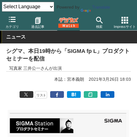
Powered by
Translate
デジカメ Watch
カメラ
ミラーレスカメラ
シグマ
カテゴリ
過去記事
検索
Impressサイト
ニュース
シグマ、本日19時から「SIGMA fp L」プロダクト
セミナーを配信
写真家 三井公一さんが出演
本誌：宮本義朗
2021年3月26日 18:03
リスト