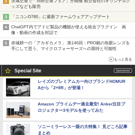
茨城空港で「羽田空港フェア」が開催 航空会社のオリジナルグ
ッズなども販売
「ニコンD780」に最新ファームウェアアップデート
ChatGPT内でアドビ製品の機能が使える統合プラグイン 画
像・動画の作成を対話で
赤城耕一の「アカギカメラ」 第146回：PRO銘の魚眼レンズを
手にして思う、マイクロフォーサーズへの期待と可能性
もっと見る
Special Site
レイズのプレミアムカー向けブランドHOMUR
Aから「2×9R」が登場！
Amazon プライムデー過去最安! Anker注目プ
ロジェクター3モデルを使ってみた
ソニーミラーレス一眼の大特集！ 見どころ記事
まとめ