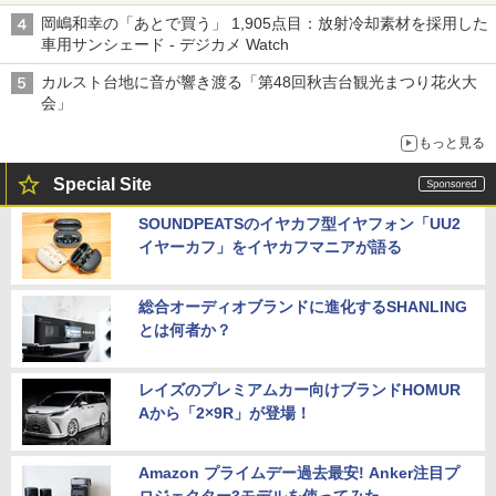
岡嶋和幸の「あとで買う」 1,905点目：放射冷却素材を採用した
車用サンシェード - デジカメ Watch
カルスト台地に音が響き渡る「第48回秋吉台観光まつり花火大
会」
もっと見る
Special Site
SOUNDPEATSのイヤカフ型イヤフォン「UU2
イヤーカフ」をイヤカフマニアが語る
総合オーディオブランドに進化するSHANLING
とは何者か？
レイズのプレミアムカー向けブランドHOMUR
Aから「2×9R」が登場！
Amazon プライムデー過去最安! Anker注目プ
ロジェクター3モデルを使ってみた