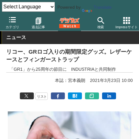
Powered by
Translate
デジカメ Watch
カメラ
レンズ一体型（コンパクト）カメラ
リ
カテゴリ
過去記事
検索
Impressサイト
ニュース
リコー、GRロゴ入りの期間限定グッズ。レザーケ
ースとフィンガーストラップ
「GR1」から25周年の節目に INDUSTRIAと共同制作
本誌：宮本義朗
2021年3月23日 10:00
リスト