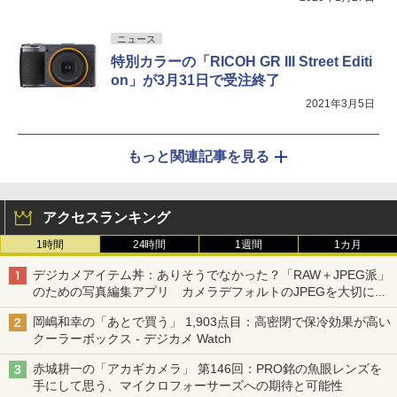
ニュース
特別カラーの「RICOH GR III Street Editi
on」が3月31日で受注終了
2021年3月5日
もっと関連記事を見る
アクセスランキング
1時間
24時間
1週間
1カ月
デジカメアイテム丼：ありそうでなかった？「RAW＋JPEG派」
のための写真編集アプリ カメラデフォルトのJPEGを大切にす
る「Filmator」
岡嶋和幸の「あとで買う」 1,903点目：高密閉で保冷効果が高い
クーラーボックス - デジカメ Watch
赤城耕一の「アカギカメラ」 第146回：PRO銘の魚眼レンズを
手にして思う、マイクロフォーサーズへの期待と可能性