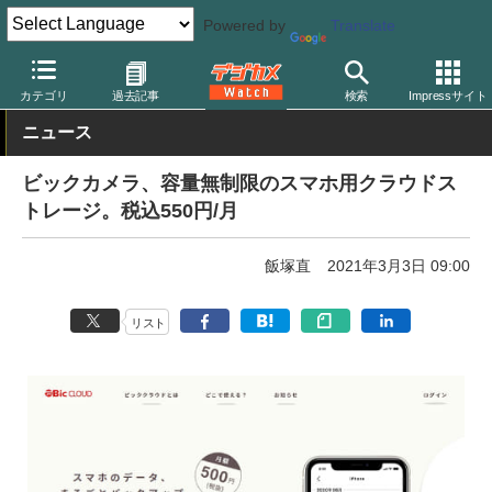
Powered by
Translate
デジカメ Watch
PC/モバイル関連
オンラインサービス
カテゴリ
過去記事
検索
Impressサイト
ニュース
ビックカメラ、容量無制限のスマホ用クラウドス
トレージ。税込550円/月
飯塚直
2021年3月3日 09:00
リスト