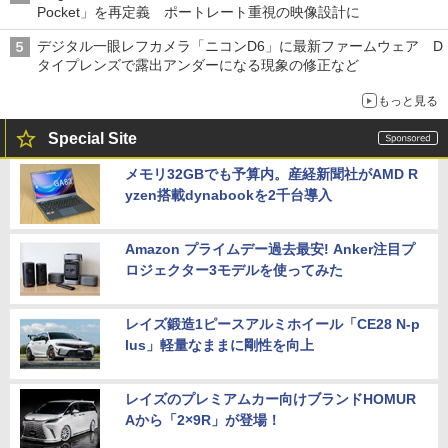
Pocket」を再定義 ポートレート重視の映像設計に
デジタル一眼レフカメラ「ニコンD6」に最新ファームウェア D
タイプレンズで露出アンダーになる現象の修正など
もっと見る
Special Site
メモリ32GBでも予算内。産経新聞社がAMD R
yzen搭載dynabookを2千台導入
Amazon プライムデー過去最安! Anker注目プ
ロジェクター3モデルを使ってみた
レイズ鍛造1ピースアルミホイール「CE28 N-p
lus」軽量なままに剛性を向上
レイズのプレミアムカー向けブランドHOMUR
Aから「2×9R」が登場！