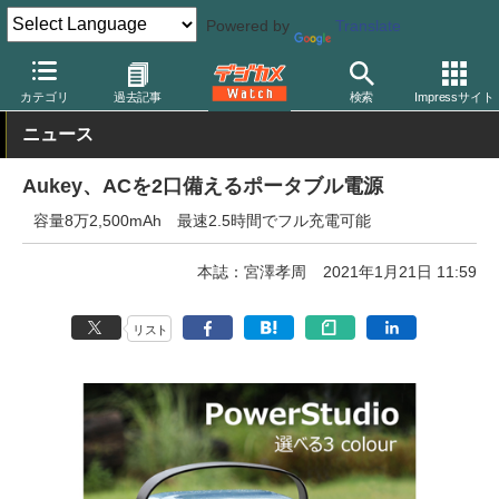
Powered by
Translate
デジカメ Watch
撮影用品
カテゴリ
過去記事
検索
Impressサイト
ニュース
Aukey、ACを2口備えるポータブル電源
容量8万2,500mAh 最速2.5時間でフル充電可能
本誌：宮澤孝周
2021年1月21日 11:59
リスト