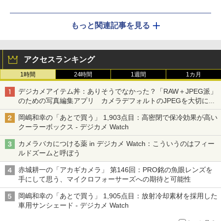
もっと関連記事を見る
アクセスランキング
1時間
24時間
1週間
1カ月
デジカメアイテム丼：ありそうでなかった？「RAW＋JPEG派」
のための写真編集アプリ カメラデフォルトのJPEGを大切にす
る「Filmator」
岡嶋和幸の「あとで買う」 1,903点目：高密閉で保冷効果が高い
クーラーボックス - デジカメ Watch
カメラバカにつける薬 in デジカメ Watch：こういうのはフィー
ルドズームと呼ぼう
赤城耕一の「アカギカメラ」 第146回：PRO銘の魚眼レンズを
手にして思う、マイクロフォーサーズへの期待と可能性
岡嶋和幸の「あとで買う」 1,905点目：放射冷却素材を採用した
車用サンシェード - デジカメ Watch