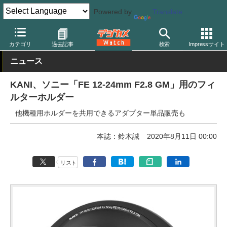
Powered by
Translate
デジカメ Watch
レンズ
レンズフィルター
カニ
カテゴリ
過去記事
検索
Impressサイト
ニュース
KANI、ソニー「FE 12-24mm F2.8 GM」用のフィ
ルターホルダー
他機種用ホルダーを共用できるアダプター単品販売も
本誌：鈴木誠
2020年8月11日 00:00
リスト