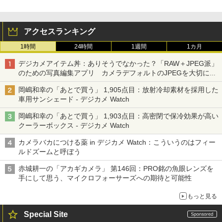
アクセスランキング
1時間
24時間
1週間
1カ月
デジカメアイテム丼：ありそうでなかった？「RAW＋JPEG派」
のための写真編集アプリ カメラデフォルトのJPEGを大切にす
る「Filmator」
岡嶋和幸の「あとで買う」 1,905点目：放射冷却素材を採用した
車用サンシェード - デジカメ Watch
岡嶋和幸の「あとで買う」 1,903点目：高密閉で保冷効果が高い
クーラーボックス - デジカメ Watch
カメラバカにつける薬 in デジカメ Watch：こういうのはフィー
ルドズームと呼ぼう
赤城耕一の「アカギカメラ」 第146回：PRO銘の魚眼レンズを
手にして思う、マイクロフォーサーズへの期待と可能性
もっと見る
Special Site