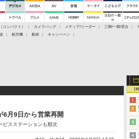
（コンパクト）
カメラバッグ
メディア/リーダー
三脚/一脚/雲台
道
航空機
動画
キャンペーン
1
6月9日から営業再開
ービスステーションも順次