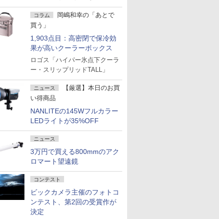
岡嶋和幸の「あとで
コラム
買う」
1,903点目：高密閉で保冷効
果が高いクーラーボックス
ロゴス「ハイパー氷点下クーラ
ー・スリップリッドTALL」
【厳選】本日のお買
ニュース
い得商品
NANLITEの145Wフルカラー
LEDライトが35%OFF
ニュース
3万円で買える800mmのアク
ロマート望遠鏡
コンテスト
ビックカメラ主催のフォトコ
ンテスト、第2回の受賞作が
決定