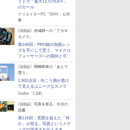
イトで「最大12万円OFF」
のセール
クリエイターPC「DAIV」も対
象
赤城耕一の「アカギ
コラム
カメラ」
第146回：PRO銘の魚眼レン
ズを手にして思う、マイクロ
フォーサーズへの期待と可能
性
岡嶋和幸の「あとで
コラム
買う」
1,902点目：向こう側が透け
て見えるユニークなカメラ
Godox「C100」
写真を巡る、今日の
コラム
読書
第116回：意図を超えた「何
か」が宿る。写真というメデ
ィアの深遠さを伝える本