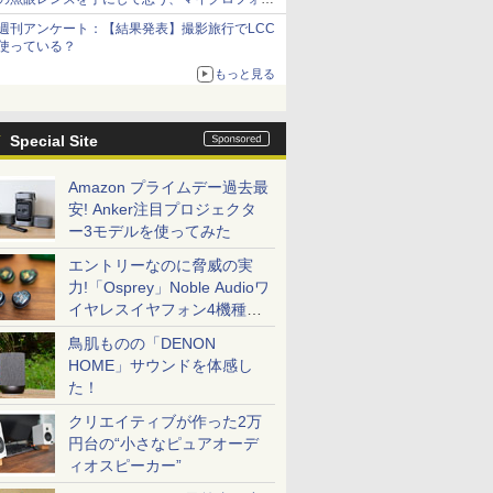
サーズへの期待と可能性
週刊アンケート：【結果発表】撮影旅行でLCC
使っている？
もっと見る
Special Site
Amazon プライムデー過去最
安! Anker注目プロジェクタ
ー3モデルを使ってみた
エントリーなのに脅威の実
力!「Osprey」Noble Audioワ
イヤレスイヤフォン4機種を
一気に聴く
鳥肌ものの「DENON
HOME」サウンドを体感し
た！
クリエイティブが作った2万
円台の“小さなピュアオーデ
ィオスピーカー”