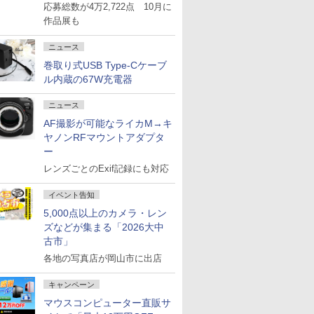
応募総数が4万2,722点 10月に
作品展も
ニュース
巻取り式USB Type-Cケーブ
ル内蔵の67W充電器
ニュース
AF撮影が可能なライカM→キ
ヤノンRFマウントアダプタ
ー
レンズごとのExif記録にも対応
イベント告知
5,000点以上のカメラ・レン
ズなどが集まる「2026大中
古市」
各地の写真店が岡山市に出店
キャンペーン
マウスコンピューター直販サ