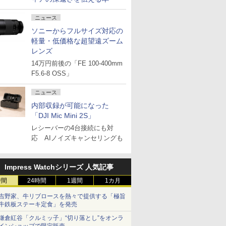
ニュース
ソニーからフルサイズ対応の
軽量・低価格な超望遠ズーム
レンズ
14万円前後の「FE 100-400mm
F5.6-8 OSS」
ニュース
内部収録が可能になった
「DJI Mic Mini 2S」
レシーバーの4台接続にも対
応 AIノイズキャンセリングも
Impress Watchシリーズ 人気記事
時間
24時間
1週間
1カ月
吉野家、牛リブロースを熱々で提供する「極旨
牛鉄板ステーキ定食」を発売
鎌倉紅谷「クルミッ子」“切り落とし”をオンラ