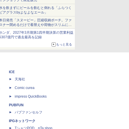
インショップで限定販売
水を飲まずにビールを飲むと倒れる「ふらつく
ビアグラスbyよなよなエール」
本日発売「スヌーピー」圧縮収納ポーチ。ファ
スナー閉めるだけで着替えや荷物がスリムにま
とまる
ホンダ、2027年3月期第1四半期決算の営業利益
5307億円で過去最高を記録
もっと見る
ICE
天海社
ス
Comic curea
impress QuickBooks
PUBFUN
パブファンセルフ
IPGネットワーク
TシャツPOD pTa.shop