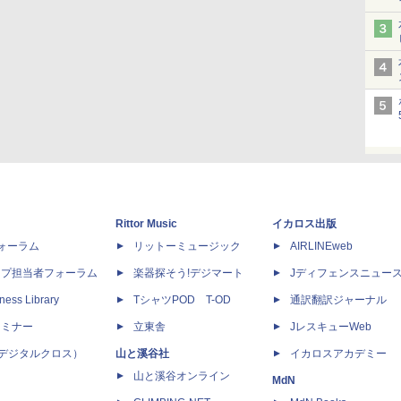
Rittor Music
イカロス出版
dフォーラム
リットーミュージック
AIRLINEweb
ップ担当者フォーラム
楽器探そう!デジマート
Jディフェンスニュー
ness Library
TシャツPOD T-OD
通訳翻訳ジャーナル
セミナー
立東舎
JレスキューWeb
 X（デジタルクロス）
山と溪谷社
イカロスアカデミー
山と溪谷オンライン
MdN