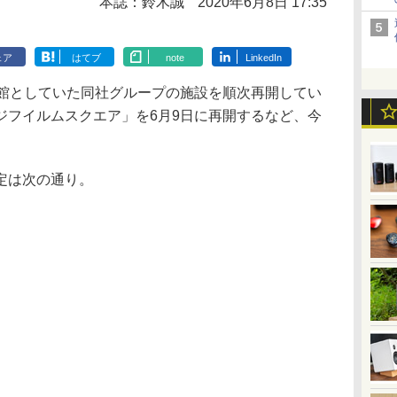
本誌：鈴木誠
2020年6月8日 17:35
ェア
はてブ
note
LinkedIn
休館としていた同社グループの施設を順次再開してい
ジフイルムスクエア」を6月9日に再開するなど、今
定は次の通り。