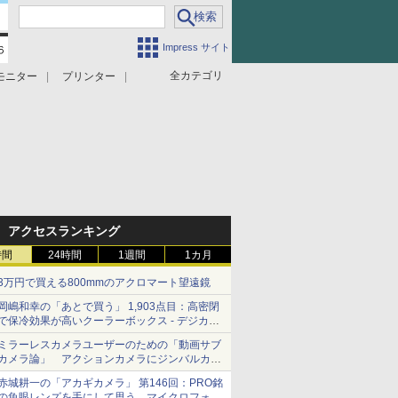
Impress サイト
全カテゴリ
モニター
プリンター
アクセスランキング
時間
24時間
1週間
1カ月
3万円で買える800mmのアクロマート望遠鏡
岡嶋和幸の「あとで買う」 1,903点目：高密閉
で保冷効果が高いクーラーボックス - デジカメ
Watch
ミラーレスカメラユーザーのための「動画サブ
カメラ論」 アクションカメラにジンバルカメ
ラ……その実質的な違いは？
赤城耕一の「アカギカメラ」 第146回：PRO銘
の魚眼レンズを手にして思う、マイクロフォー