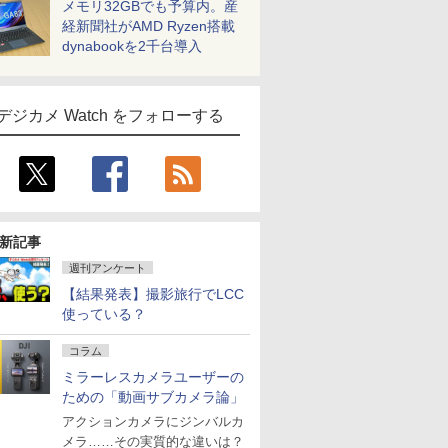
メモリ32GBでも予算内。産
経新聞社がAMD Ryzen搭載
dynabookを2千台導入
デジカメ Watch をフォローする
新記事
週刊アンケート
【結果発表】撮影旅行でLCC
使っている？
コラム
ミラーレスカメラユーザーの
ための「動画サブカメラ論」
アクションカメラにジンバルカ
メラ……その実質的な違いは？