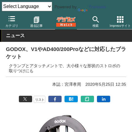
Powered by
Translate
デジカメ Watch
撮影用品
カテゴリ
過去記事
検索
Impressサイト
ニュース
GODOX、V1やAD400/200Proなどに対応したブラ
ケット
クランプとアタッチメントで、大小様々な形状のストロボの
取りつけにも
本誌：宮澤孝周
2020年5月25日 12:35
リスト