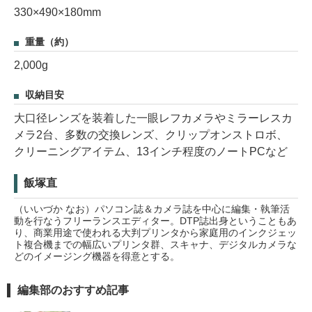
330×490×180mm
重量（約）
2,000g
収納目安
大口径レンズを装着した一眼レフカメラやミラーレスカ
メラ2台、多数の交換レンズ、クリップオンストロボ、
クリーニングアイテム、13インチ程度のノートPCなど
飯塚直
（いいづか なお）パソコン誌＆カメラ誌を中心に編集・執筆活
動を行なうフリーランスエディター。DTP誌出身ということもあ
り、商業用途で使われる大判プリンタから家庭用のインクジェッ
ト複合機までの幅広いプリンタ群、スキャナ、デジタルカメラな
どのイメージング機器を得意とする。
編集部のおすすめ記事