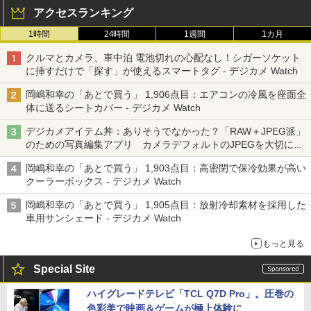
アクセスランキング
1時間
24時間
1週間
1カ月
クルマとカメラ、車中泊 電池切れの心配なし！シガーソケット
に挿すだけで「探す」が使えるスマートタグ - デジカメ Watch
岡嶋和幸の「あとで買う」 1,906点目：エアコンの冷風を座面全
体に送るシートカバー - デジカメ Watch
デジカメアイテム丼：ありそうでなかった？「RAW＋JPEG派」
のための写真編集アプリ カメラデフォルトのJPEGを大切にす
る「Filmator」
岡嶋和幸の「あとで買う」 1,903点目：高密閉で保冷効果が高い
クーラーボックス - デジカメ Watch
岡嶋和幸の「あとで買う」 1,905点目：放射冷却素材を採用した
車用サンシェード - デジカメ Watch
もっと見る
Special Site
ハイグレードテレビ「TCL Q7D Pro」。圧巻の
色彩美で映画＆ゲームが極上体験に