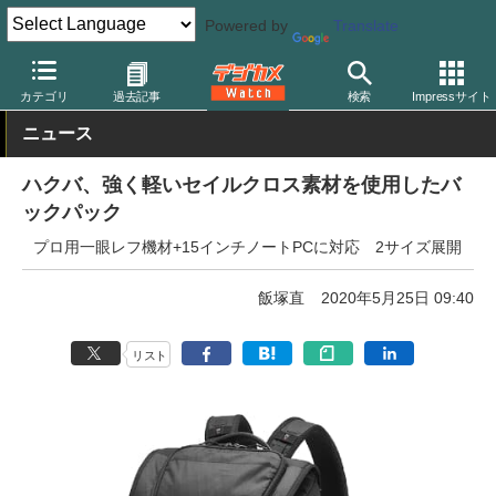
Powered by
Translate
デジカメ Watch
撮影用品
カメラバッグ
ハクバ
カテゴリ
過去記事
検索
Impressサイト
ニュース
ハクバ、強く軽いセイルクロス素材を使用したバ
ックパック
プロ用一眼レフ機材+15インチノートPCに対応 2サイズ展開
飯塚直
2020年5月25日 09:40
リスト