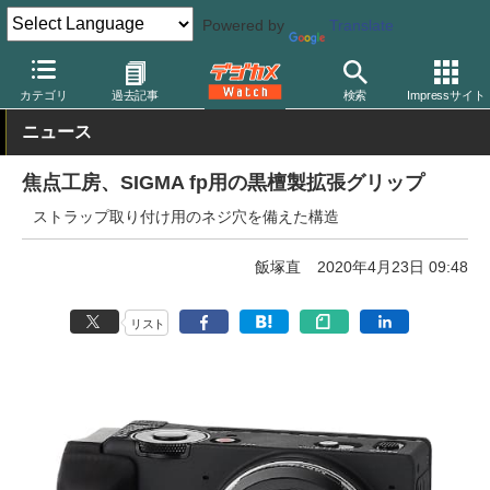
Powered by
Translate
デジカメ Watch
撮影用品
カテゴリ
過去記事
検索
Impressサイト
ニュース
焦点工房、SIGMA fp用の黒檀製拡張グリップ
ストラップ取り付け用のネジ穴を備えた構造
飯塚直
2020年4月23日 09:48
リスト