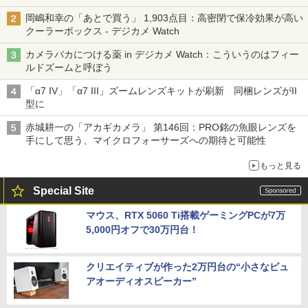
岡嶋和幸の「あとで買う」 1,903点目：高密閉で保冷効果が高い
クーラーボックス - デジカメ Watch
カメラバカにつける薬 in デジカメ Watch：こういうのはフィー
ルドズームと呼ぼう
「α7 IV」「α7 III」ズームレンズキットが刷新 同梱レンズがII
型に
赤城耕一の「アカギカメラ」 第146回：PRO銘の魚眼レンズを
手にして思う、マイクロフォーサーズへの期待と可能性
もっと見る
Special Site
マウス、RTX 5060 Ti搭載ゲーミングPCが7万
5,000円オフで30万円台！
クリエイティブが作った2万円台の“小さなピュ
アオーディオスピーカー”