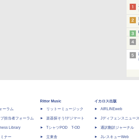
Rittor Music
イカロス出版
dフォーラム
リットーミュージック
AIRLINEweb
ップ担当者フォーラム
楽器探そう!デジマート
Jディフェンスニュー
ness Library
TシャツPOD T-OD
通訳翻訳ジャーナル
セミナー
立東舎
JレスキューWeb