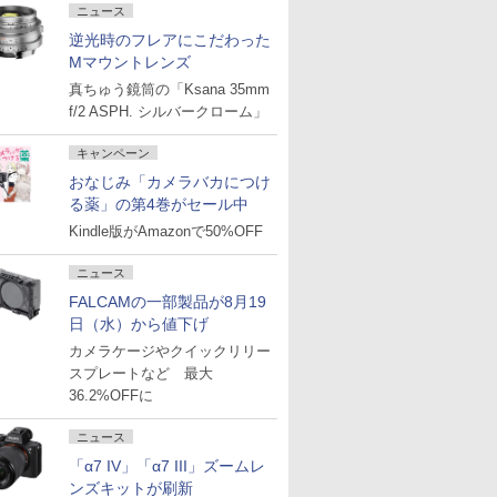
ニュース
逆光時のフレアにこだわった
Mマウントレンズ
真ちゅう鏡筒の「Ksana 35mm
f/2 ASPH. シルバークローム」
キャンペーン
おなじみ「カメラバカにつけ
る薬」の第4巻がセール中
Kindle版がAmazonで50%OFF
ニュース
FALCAMの一部製品が8月19
日（水）から値下げ
カメラケージやクイックリリー
スプレートなど 最大
36.2%OFFに
ニュース
「α7 IV」「α7 III」ズームレ
ンズキットが刷新