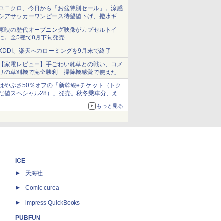
ユニクロ、今日から「お盆特別セール」。涼感
シアサッカーワンピース待望値下げ、撥水ギア
ショーツは1990円に
東映の歴代オープニング映像がカプセルトイ
に。全5種で8月下旬発売
KDDI、楽天へのローミングを9月末で終了
【家電レビュー】手ごわい雑草との戦い、コメ
リの草刈機で完全勝利 掃除機感覚で使えた
はやぶさ50％オフの「新幹線eチケット（トク
だ値スペシャル28）」発売。秋冬乗車分、えき
ねっと限定
もっと見る
ICE
天海社
ス
Comic curea
impress QuickBooks
PUBFUN