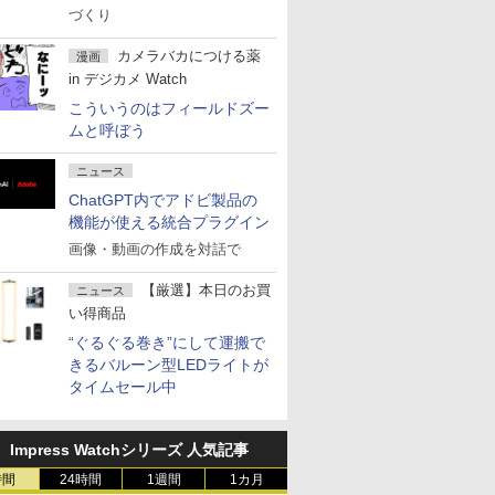
づくり
カメラバカにつける薬
漫画
in デジカメ Watch
こういうのはフィールドズー
ムと呼ぼう
ニュース
ChatGPT内でアドビ製品の
機能が使える統合プラグイン
画像・動画の作成を対話で
【厳選】本日のお買
ニュース
い得商品
“ぐるぐる巻き”にして運搬で
きるバルーン型LEDライトが
タイムセール中
Impress Watchシリーズ 人気記事
時間
24時間
1週間
1カ月