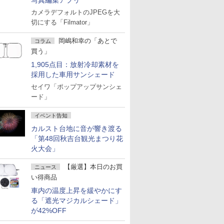
写真編集アプリ
カメラデフォルトのJPEGを大
切にする「Filmator」
岡嶋和幸の「あとで
コラム
買う」
1,905点目：放射冷却素材を
採用した車用サンシェード
セイワ「ポップアップサンシェ
ード」
イベント告知
カルスト台地に音が響き渡る
「第48回秋吉台観光まつり花
火大会」
【厳選】本日のお買
ニュース
い得商品
車内の温度上昇を緩やかにす
る「遮光マジカルシェード」
が42%OFF