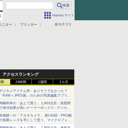
Impress サイト
全カテゴリ
モニター
プリンター
アクセスランキング
時間
24時間
1週間
1カ月
デジカメアイテム丼：ありそうでなかった？
「RAW＋JPEG派」のための写真編集アプリ
カメラデフォルトのJPEGを大切にする
岡嶋和幸の「あとで買う」 1,903点目：高密閉
「Filmator」
で保冷効果が高いクーラーボックス - デジカメ
Watch
赤城耕一の「アカギカメラ」 第146回：PRO銘
の魚眼レンズを手にして思う、マイクロフォー
サーズへの期待と可能性
岡嶋和幸の「あとで買う」 1,905点目：放射冷