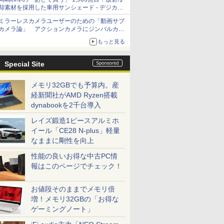
却素材を採用した車用サンシェード - デジカメ
Watch
ミラーレスカメラユーザーのための「動画サブ
カメラ論」 アクションカメラにジンバルカメ
ラ……その実質的な違いは？
もっと見る
Special Site
メモリ32GBでも予算内。産
経新聞社がAMD Ryzen搭載
dynabookを2千台導入
レイズ鍛造1ピースアルミホ
イール「CE28 N-plus」軽量
なままに剛性を向上
性能の良いお得な中古PC情
報はこのページでチェック！
お値段そのままでメモリ倍
増！メモリ32GBの「お得な
ゲーミングノート」