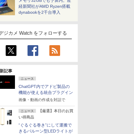
メモリ32GBでも予算内。産
経新聞社がAMD Ryzen搭載
dynabookを2千台導入
デジカメ Watch をフォローする
新記事
ニュース
ChatGPT内でアドビ製品の
機能が使える統合プラグイン
画像・動画の作成を対話で
【厳選】本日のお買
ニュース
い得商品
“ぐるぐる巻き”にして運搬で
きるバルーン型LEDライトが