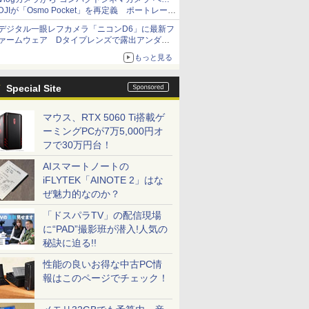
DJIが「Osmo Pocket」を再定義 ポートレート
重視の映像設計に
デジタル一眼レフカメラ「ニコンD6」に最新フ
ァームウェア Dタイプレンズで露出アンダー
になる現象の修正など
もっと見る
Special Site
マウス、RTX 5060 Ti搭載ゲ
ーミングPCが7万5,000円オ
フで30万円台！
AIスマートノートの
iFLYTEK「AINOTE 2」はな
ぜ魅力的なのか？
「ドスパラTV」の配信現場
に“PAD”撮影班が潜入!人気の
秘訣に迫る!!
性能の良いお得な中古PC情
報はこのページでチェック！