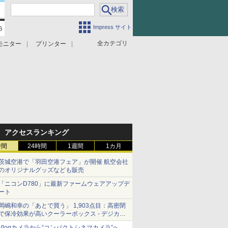
Impress サイト
全カテゴリ
モニター
プリンター
アクセスランキング
時間
24時間
1週間
1カ月
茨城空港で「羽田空港フェア」が開催 航空会社
のオリジナルグッズなども販売
「ニコンD780」に最新ファームウェアアップデ
ート
岡嶋和幸の「あとで買う」 1,903点目：高密閉
で保冷効果が高いクーラーボックス - デジカメ
Watch
Vlogカメラから“コンパクトシネマカメラ”へ…