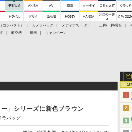
（コンパクト）
カメラバッグ
メディア/リーダー
三脚/一脚/雲台
道
航空機
動画
キャンペーン
1
イカー」シリーズに新色ブラウン
メラバッグ