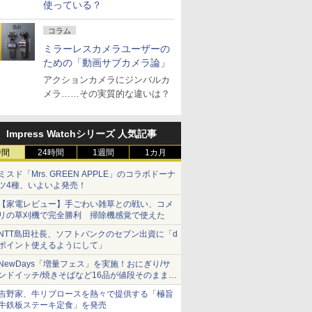
使っている？
コラム
ミラーレスカメラユーザーの
ための「動画サブカメラ論」
アクションカメラにジンバルカ
メラ……その実質的な違いは？
Impress Watchシリーズ 人気記事
時間
24時間
1週間
1カ月
ミスド「Mrs. GREEN APPLE」のコラボドーナ
ツ4種、いよいよ発売！
【家電レビュー】手ごわい雑草との戦い、コメ
リの草刈機で完全勝利 掃除機感覚で使えた
NTT島田社長、ソフトバンクのセブン出資に「d
ポイント使えるようにして」
NewDays「増量フェス」を実施！おにぎり/サ
ンドイッチ/焼きそばなど16品が値段そのままで
ボリュームアップ
吉野家、牛リブロースを熱々で提供する「極旨
牛鉄板ステーキ定食」を発売