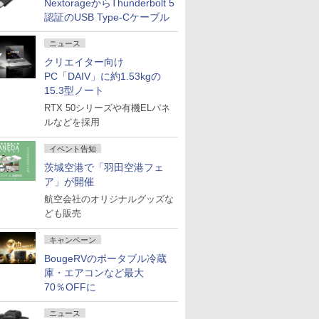
NextorageからThunderbolt 5
認証のUSB Type-Cケーブル
ニュース
クリエイター向け
PC「DAIV」に約1.53kgの
15.3型ノート
RTX 50シリーズや有機ELパネ
ルなどを採用
イベント告知
茨城空港で「羽田空港フェ
ア」が開催
航空会社のオリジナルグッズな
ども販売
キャンペーン
BougeRVのポータブル冷蔵
庫・エアコンなど最大
70％OFFに
ニュース