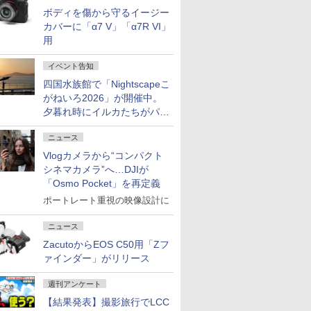
ボディを傷から守るイージー
カバーに「α7 V」「α7R VI」
用
イベント告知
四国水族館で「Nightscapeこ
がねいろ2026」が開催中。
夕暮れ時にイルカたちがパフ
ォーマンスを繰り広げる
ニュース
Vlogカメラから“コンパクト
シネマカメラ”へ…DJIが
「Osmo Pocket」を再定義
ポートレート重視の映像設計に
ニュース
ZacutoからEOS C50用「Zフ
ァインダー」がリリース
週刊アンケート
【結果発表】撮影旅行でLCC