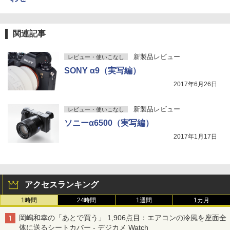
関連記事
新製品レビュー
レビュー・使いこなし
SONY α9（実写編）
2017年6月26日
新製品レビュー
レビュー・使いこなし
ソニーα6500（実写編）
2017年1月17日
アクセスランキング
1時間
24時間
1週間
1カ月
岡嶋和幸の「あとで買う」 1,906点目：エアコンの冷風を座面全
体に送るシートカバー - デジカメ Watch