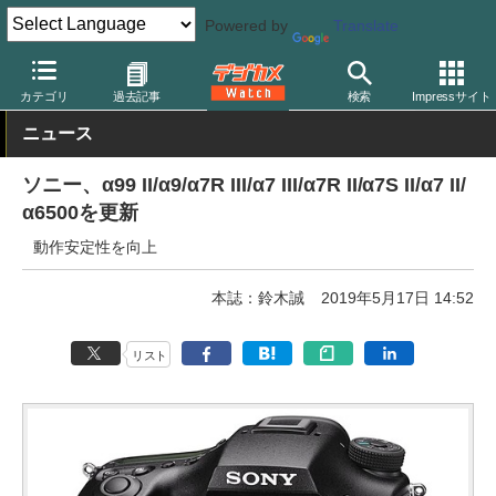
Powered by
Translate
デジカメ Watch
カメラ
ミラーレスカメラ
ソニー
カテゴリ
過去記事
検索
Impressサイト
ニュース
ソニー、α99 II/α9/α7R III/α7 III/α7R II/α7S II/α7 II/
α6500を更新
動作安定性を向上
本誌：鈴木誠
2019年5月17日 14:52
リスト