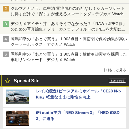
クルマとカメラ、車中泊 電池切れの心配なし！シガーソケット
に挿すだけで「探す」が使えるスマートタグ - デジカメ Watch
デジカメアイテム丼：ありそうでなかった？「RAW＋JPEG派」
のための写真編集アプリ カメラデフォルトのJPEGを大切にす
る「Filmator」
岡嶋和幸の「あとで買う」 1,903点目：高密閉で保冷効果が高い
クーラーボックス - デジカメ Watch
岡嶋和幸の「あとで買う」 1,905点目：放射冷却素材を採用した
車用サンシェード - デジカメ Watch
もっと見る
Special Site
レイズ鍛造1ピースアルミホイール「CE28 N-p
lus」軽量なままに剛性を向上
iFi audio主力「NEO Stream 3」「NEO iDSD
3」に迫る