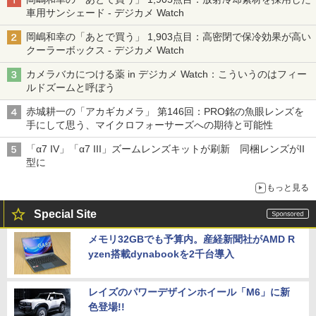
車用サンシェード - デジカメ Watch
岡嶋和幸の「あとで買う」 1,903点目：高密閉で保冷効果が高い
クーラーボックス - デジカメ Watch
カメラバカにつける薬 in デジカメ Watch：こういうのはフィー
ルドズームと呼ぼう
赤城耕一の「アカギカメラ」 第146回：PRO銘の魚眼レンズを
手にして思う、マイクロフォーサーズへの期待と可能性
「α7 IV」「α7 III」ズームレンズキットが刷新 同梱レンズがII
型に
もっと見る
Special Site
メモリ32GBでも予算内。産経新聞社がAMD R
yzen搭載dynabookを2千台導入
レイズのパワーデザインホイール「M6」に新
色登場!!