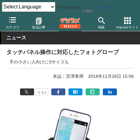
Powered by
Translate
デジカメ Watch
撮影用品
カテゴリ
過去記事
検索
Impressサイト
ニュース
タッチパネル操作に対応したフォトグローブ
手の小さい人向けにSサイズも
本誌：宮澤孝周
2018年11月26日 15:06
リスト