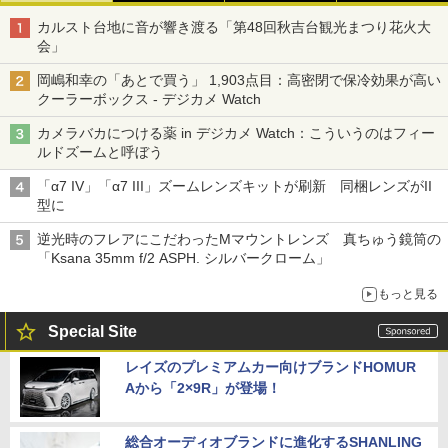
カルスト台地に音が響き渡る「第48回秋吉台観光まつり花火大
会」
岡嶋和幸の「あとで買う」 1,903点目：高密閉で保冷効果が高い
クーラーボックス - デジカメ Watch
カメラバカにつける薬 in デジカメ Watch：こういうのはフィー
ルドズームと呼ぼう
「α7 IV」「α7 III」ズームレンズキットが刷新 同梱レンズがII
型に
逆光時のフレアにこだわったMマウントレンズ 真ちゅう鏡筒の
「Ksana 35mm f/2 ASPH. シルバークローム」
もっと見る
Special Site
レイズのプレミアムカー向けブランドHOMUR
Aから「2×9R」が登場！
総合オーディオブランドに進化するSHANLING