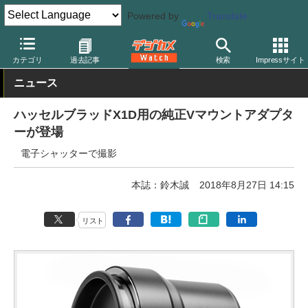
Powered by
Translate
デジカメ Watch
カメラ
中判カメラ/デジタルバック
ハッセルブ
カテゴリ
過去記事
検索
Impressサイト
ニュース
ハッセルブラッドX1D用の純正Vマウントアダプタ
ーが登場
電子シャッターで撮影
本誌：鈴木誠
2018年8月27日 14:15
リスト