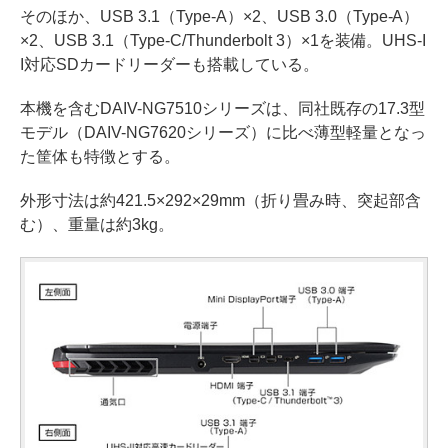
そのほか、USB 3.1（Type-A）×2、USB 3.0（Type-A）
×2、USB 3.1（Type-C/Thunderbolt 3）×1を装備。UHS-I
I対応SDカードリーダーも搭載している。
本機を含むDAIV-NG7510シリーズは、同社既存の17.3型
モデル（DAIV-NG7620シリーズ）に比べ薄型軽量となっ
た筐体も特徴とする。
外形寸法は約421.5×292×29mm（折り畳み時、突起部含
む）、重量は約3kg。