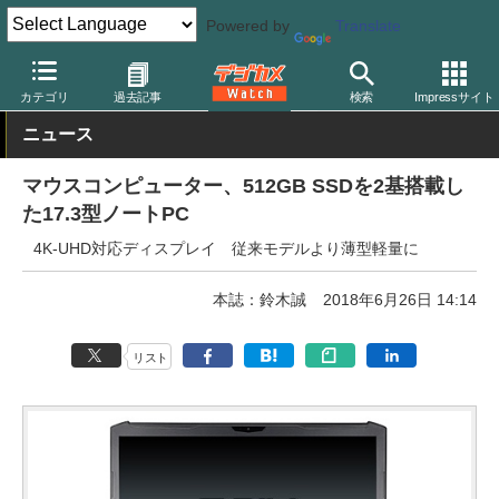
Powered by
Translate
デジカメ Watch
PC/モバイル関連
PC
カテゴリ
過去記事
検索
Impressサイト
ニュース
マウスコンピューター、512GB SSDを2基搭載し
た17.3型ノートPC
4K-UHD対応ディスプレイ 従来モデルより薄型軽量に
本誌：鈴木誠
2018年6月26日 14:14
リスト