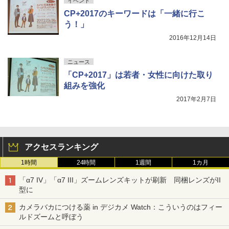
イベント
CP+2017のキーワードは「一緒に行こ
う！」
2016年12月14日
ニュース
「CP+2017」は若者・女性に向けた取り
組みを強化
2017年2月7日
アクセスランキング
1時間
24時間
1週間
1カ月
「α7 IV」「α7 III」ズームレンズキットが刷新 同梱レンズがII
型に
カメラバカにつける薬 in デジカメ Watch：こういうのはフィー
ルドズームと呼ぼう