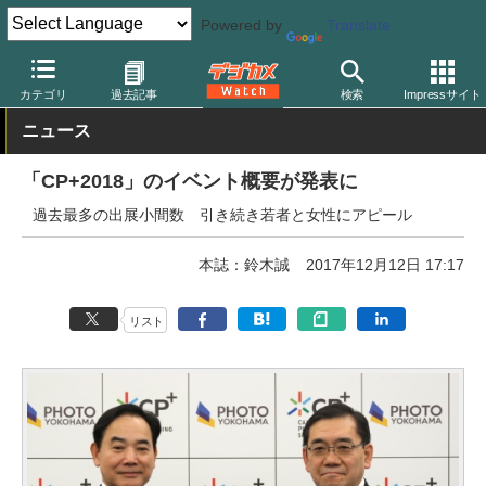
Powered by
Translate
デジカメ Watch
業界動向
団体
カテゴリ
過去記事
検索
Impressサイト
ニュース
「CP+2018」のイベント概要が発表に
過去最多の出展小間数 引き続き若者と女性にアピール
本誌：鈴木誠
2017年12月12日 17:17
リスト