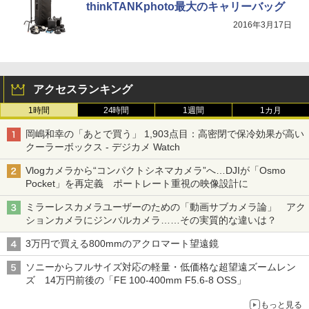
thinkTANKphoto最大のキャリーバッグ
2016年3月17日
アクセスランキング
1時間
24時間
1週間
1カ月
岡嶋和幸の「あとで買う」 1,903点目：高密閉で保冷効果が高い
クーラーボックス - デジカメ Watch
Vlogカメラから“コンパクトシネマカメラ”へ…DJIが「Osmo
Pocket」を再定義 ポートレート重視の映像設計に
ミラーレスカメラユーザーのための「動画サブカメラ論」 アク
ションカメラにジンバルカメラ……その実質的な違いは？
3万円で買える800mmのアクロマート望遠鏡
ソニーからフルサイズ対応の軽量・低価格な超望遠ズームレン
ズ 14万円前後の「FE 100-400mm F5.6-8 OSS」
もっと見る