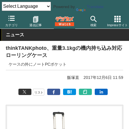
Powered by
Translate
デジカメ Watch
撮影用品
カメラバッグ
シンクタンクフォト
カテゴリ
過去記事
検索
Impressサイト
ニュース
thinkTANKphoto、重量3.1kgの機内持ち込み対応
ローリングケース
ケースの外にノートPCポケット
飯塚直
2017年12月6日 11:59
リスト