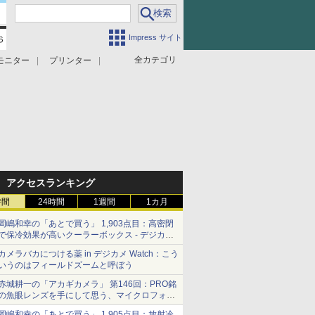
Impress サイト
全カテゴリ
モニター
プリンター
アクセスランキング
時間
24時間
1週間
1カ月
岡嶋和幸の「あとで買う」 1,903点目：高密閉
で保冷効果が高いクーラーボックス - デジカメ
Watch
カメラバカにつける薬 in デジカメ Watch：こう
いうのはフィールドズームと呼ぼう
赤城耕一の「アカギカメラ」 第146回：PRO銘
の魚眼レンズを手にして思う、マイクロフォー
サーズへの期待と可能性
岡嶋和幸の「あとで買う」 1,905点目：放射冷