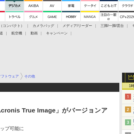
（コンパクト）
カメラバッグ
メディア/リーダー
三脚/一脚/雲台
道
航空機
動画
キャンペーン
ソフトウェア
その他
1
nis True Image」がバージョンア
アップ可能に