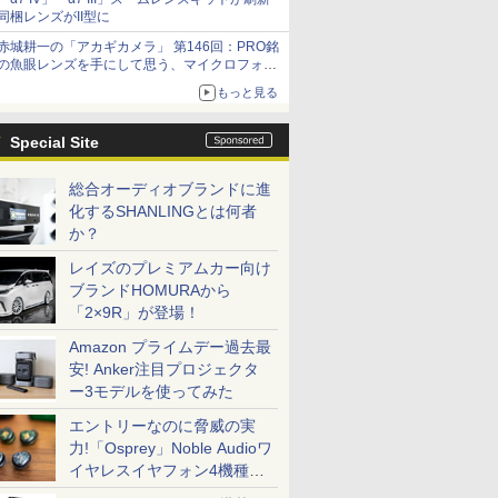
同梱レンズがII型に
赤城耕一の「アカギカメラ」 第146回：PRO銘
の魚眼レンズを手にして思う、マイクロフォー
サーズへの期待と可能性
もっと見る
Special Site
総合オーディオブランドに進
化するSHANLINGとは何者
か？
レイズのプレミアムカー向け
ブランドHOMURAから
「2×9R」が登場！
Amazon プライムデー過去最
安! Anker注目プロジェクタ
ー3モデルを使ってみた
エントリーなのに脅威の実
力!「Osprey」Noble Audioワ
イヤレスイヤフォン4機種を
一気に聴く