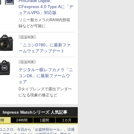
ProGrade Digital、
CFexpress 4.0 Type Aに「デ
ュアルVPG」対応版
ソニー製カメラのRAW内部収
録などが可能に
ニュース
「ニコンD780」に最新ファ
ームウェアアップデート
ニュース
デジタル一眼レフカメラ「ニ
コンD6」に最新ファームウ
ェア
Dタイプレンズで露出アンダー
になる現象の修正など
Impress Watchシリーズ 人気記事
時間
24時間
1週間
1カ月
ユニクロ、今日から「お盆特別セール」。涼感