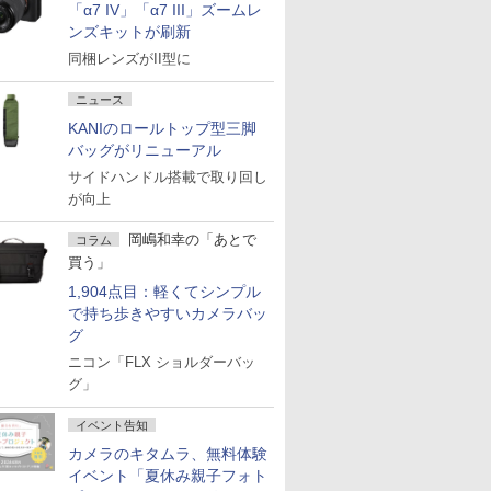
「α7 IV」「α7 III」ズームレ
ンズキットが刷新
同梱レンズがII型に
ニュース
KANIのロールトップ型三脚
バッグがリニューアル
サイドハンドル搭載で取り回し
が向上
岡嶋和幸の「あとで
コラム
買う」
1,904点目：軽くてシンプル
で持ち歩きやすいカメラバッ
グ
ニコン「FLX ショルダーバッ
グ」
イベント告知
カメラのキタムラ、無料体験
イベント「夏休み親子フォト