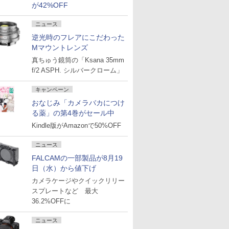
が42%OFF
ニュース
逆光時のフレアにこだわった
Mマウントレンズ
真ちゅう鏡筒の「Ksana 35mm
f/2 ASPH. シルバークローム」
キャンペーン
おなじみ「カメラバカにつけ
る薬」の第4巻がセール中
Kindle版がAmazonで50%OFF
ニュース
FALCAMの一部製品が8月19
日（水）から値下げ
カメラケージやクイックリリー
スプレートなど 最大
36.2%OFFに
ニュース