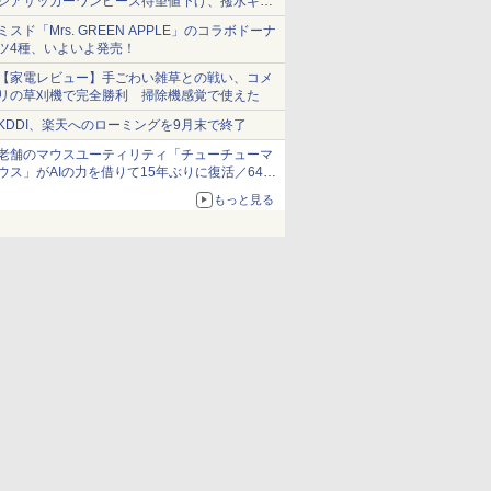
シアサッカーワンピース待望値下げ、撥水ギア
ショーツは1990円に
ミスド「Mrs. GREEN APPLE」のコラボドーナ
ツ4種、いよいよ発売！
【家電レビュー】手ごわい雑草との戦い、コメ
リの草刈機で完全勝利 掃除機感覚で使えた
KDDI、楽天へのローミングを9月末で終了
老舗のマウスユーティリティ「チューチューマ
ウス」がAIの力を借りて15年ぶりに復活／64bit
化、Windows 10/11、「Chrome」も走り回
もっと見る
る。復活記念で2026年末まで500円