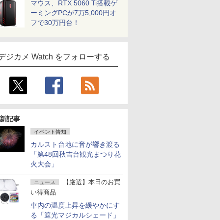
マウス、RTX 5060 Ti搭載ゲ
ーミングPCが7万5,000円オ
フで30万円台！
デジカメ Watch をフォローする
新記事
イベント告知
カルスト台地に音が響き渡る
「第48回秋吉台観光まつり花
火大会」
【厳選】本日のお買
ニュース
い得商品
車内の温度上昇を緩やかにす
る「遮光マジカルシェード」