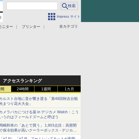
Impress サイト
全カテゴリ
モニター
プリンター
アクセスランキング
時間
24時間
1週間
1カ月
カルスト台地に音が響き渡る「第48回秋吉台観
光まつり花火大会」
カメラバカにつける薬 in デジカメ Watch：こう
いうのはフィールドズームと呼ぼう
岡嶋和幸の「あとで買う」 1,903点目：高密閉
で保冷効果が高いクーラーボックス - デジカメ
Watch
「α7 IV」「α7 III」ズームレンズキットが刷新