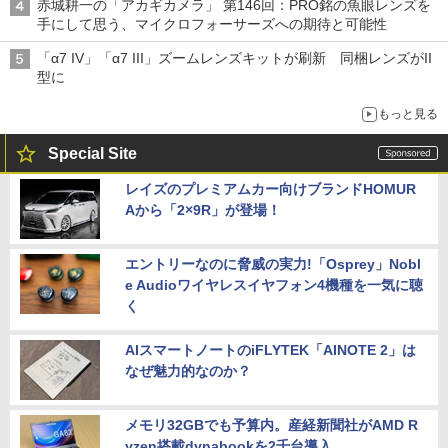
赤城耕一の「アカギカメラ」 第146回：PRO銘の魚眼レンズを
手にして思う、マイクロフォーサーズへの期待と可能性
「α7 IV」「α7 III」ズームレンズキットが刷新 同梱レンズがII
型に
もっと見る
Special Site
レイズのプレミアムカー向けブランドHOMUR
Aから「2×9R」が登場！
エントリーなのに脅威の実力!「Osprey」Nobl
e Audioワイヤレスイヤフォン4機種を一気に聴
く
AIスマートノートのiFLYTEK「AINOTE 2」は
なぜ魅力的なのか？
メモリ32GBでも予算内。産経新聞社がAMD R
yzen搭載dynabookを2千台導入