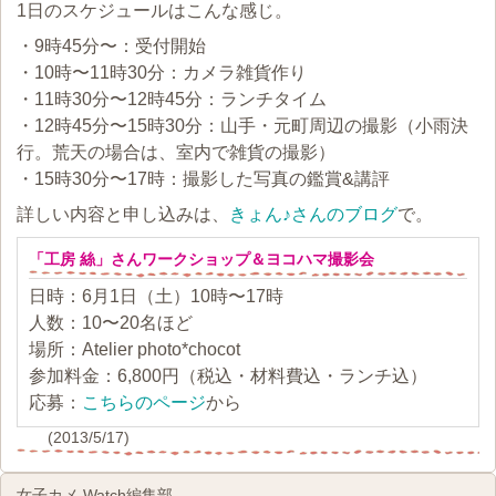
1日のスケジュールはこんな感じ。
・9時45分〜：受付開始
・10時〜11時30分：カメラ雑貨作り
・11時30分〜12時45分：ランチタイム
・12時45分〜15時30分：山手・元町周辺の撮影（小雨決
行。荒天の場合は、室内で雑貨の撮影）
・15時30分〜17時：撮影した写真の鑑賞&講評
詳しい内容と申し込みは、
きょん♪さんのブログ
で。
「工房 絲」さんワークショップ＆ヨコハマ撮影会
日時：6月1日（土）10時〜17時
人数：10〜20名ほど
場所：Atelier photo*chocot
参加料金：6,800円（税込・材料費込・ランチ込）
応募：
こちらのページ
から
(2013/5/17)
女子カメ Watch編集部