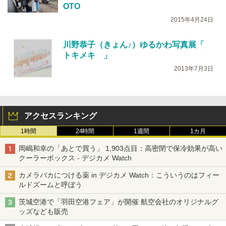
OTO
2015年4月24日
川野恭子（きょん♪）ゆるかわ写真展「
トキメキ 」
2013年7月3日
アクセスランキング
1時間
24時間
1週間
1カ月
岡嶋和幸の「あとで買う」 1,903点目：高密閉で保冷効果が高い
クーラーボックス - デジカメ Watch
カメラバカにつける薬 in デジカメ Watch：こういうのはフィー
ルドズームと呼ぼう
茨城空港で「羽田空港フェア」が開催 航空会社のオリジナルグ
ッズなども販売