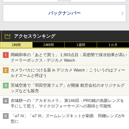
バックナンバー
アクセスランキング
1時間
24時間
1週間
1カ月
岡嶋和幸の「あとで買う」 1,903点目：高密閉で保冷効果が高い
クーラーボックス - デジカメ Watch
カメラバカにつける薬 in デジカメ Watch：こういうのはフィー
ルドズームと呼ぼう
茨城空港で「羽田空港フェア」が開催 航空会社のオリジナルグ
ッズなども販売
赤城耕一の「アカギカメラ」 第146回：PRO銘の魚眼レンズを
手にして思う、マイクロフォーサーズへの期待と可能性
「α7 IV」「α7 III」ズームレンズキットが刷新 同梱レンズがII
型に