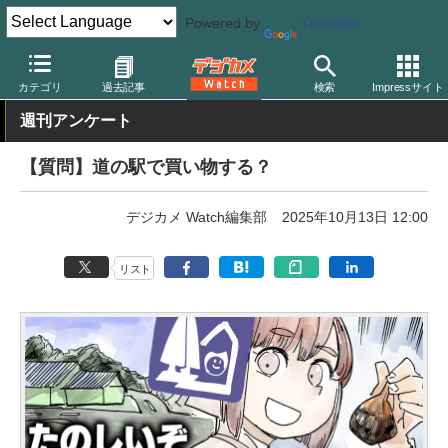
Powered by
Translate
デジカメ Watch
撮影情報
旅行
カテゴリ
過去記事
検索
Impressサイト
週刊アンケート
【質問】道の駅で買い物する？
デジカメ Watch編集部
2025年10月13日 12:00
リスト