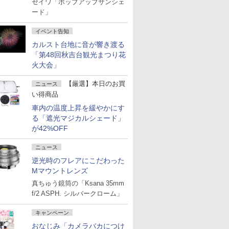
セイワ「ポップアップサンシェ
ード」
イベント告知
カルスト台地に音が響き渡る
「第48回秋吉台観光まつり花
火大会」
【厳選】本日のお買
ニュース
い得商品
車内の温度上昇を緩やかにす
る「遮光マジカルシェード」
が42%OFF
ニュース
逆光時のフレアにこだわった
Mマウントレンズ
真ちゅう鏡筒の「Ksana 35mm
f/2 ASPH. シルバークローム」
キャンペーン
おなじみ「カメラバカにつけ