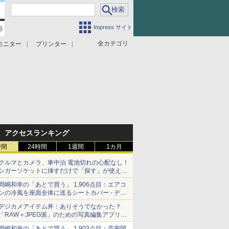
Impress サイト
全カテゴリ
モニター
プリンター
アクセスランキング
時間
24時間
1週間
1カ月
クルマとカメラ、車中泊 電池切れの心配なし！
シガーソケットに挿すだけで「探す」が使える
スマートタグ - デジカメ Watch
岡嶋和幸の「あとで買う」 1,906点目：エアコ
ンの冷風を座面全体に送るシートカバー - デジ
カメ Watch
デジカメアイテム丼：ありそうでなかった？
「RAW＋JPEG派」のための写真編集アプリ
カメラデフォルトのJPEGを大切にする
岡嶋和幸の「あとで買う」 1,903点目：高密閉