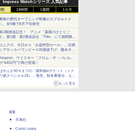
Impress Watchシリーズ 人気記事
時間
24時間
1週間
1カ月
東映の歴代オープニング映像がカプセルトイ
に。全5種で8月下旬発売
第3期放送記念！ アニメ「薬屋のひとりご
と」第1期・第2期全話を「TVer」にて期間限定
で順次無料配信開始
ユニクロ、今日から「お盆特別セール」。涼感
シアサッカーワンピース待望値下げ、撥水ギア
ショーツは1990円に
Amazon、ウイスキー「フロム・ザ・バレル」
が“4402円”で再び登場！
はやぶさ50％オフの「新幹線eチケット（トク
だ値スペシャル28）」発売。秋冬乗車分、えき
ねっと限定
もっと見る
ICE
天海社
ス
Comic curea