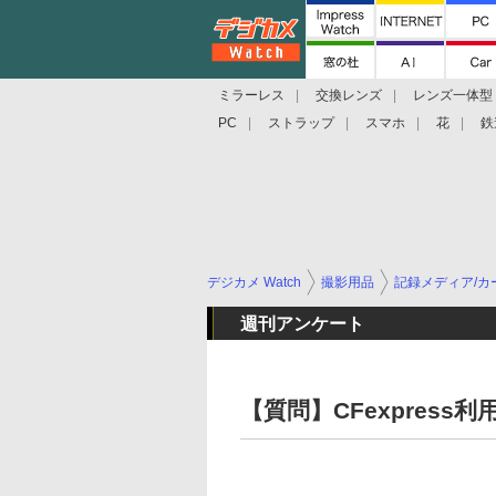
ミラーレス
交換レンズ
レンズ一体型
PC
ストラップ
スマホ
花
鉄
デジカメ Watch
撮影用品
記録メディア/カ
週刊アンケート
【質問】CFexpress