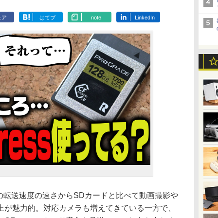
ェア
はてブ
note
LinkedIn
、その転送速度の速さからSDカードと比べて動画撮影や
上が魅力的。対応カメラも増えてきている一方で、