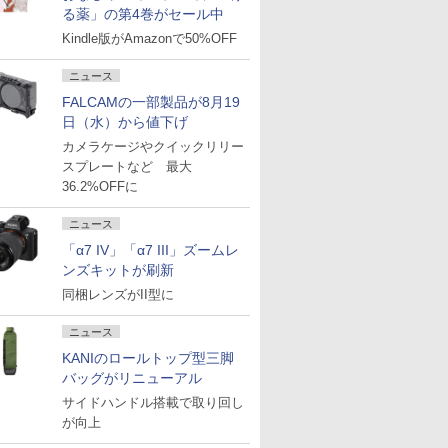
る薬」の第4巻がセール中
Kindle版がAmazonで50%OFF
ニュース
FALCAMの一部製品が8月19
日（水）から値下げ
カメラケージやクイックリリー
スプレートなど 最大
36.2%OFFに
ニュース
「α7 IV」「α7 III」ズームレ
ンズキットが刷新
同梱レンズがII型に
ニュース
KANIのロールトップ型三脚
バッグがリニューアル
サイドハンドル搭載で取り回し
が向上