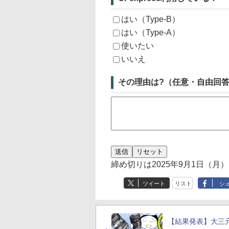
はい（Type-B）
はい（Type-A）
使いたい
いいえ
その理由は?（任意・自由回
締め切りは2025年9月1日（月）
ツイート
リスト
シ
【結果発表】大三