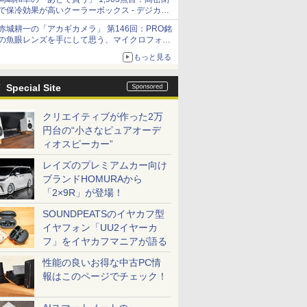
「Filmator」
で保冷効果が高いクーラーボックス - デジカメ
Watch
赤城耕一の「アカギカメラ」 第146回：PRO銘
の魚眼レンズを手にして思う、マイクロフォー
サーズへの期待と可能性
もっと見る
Special Site
クリエイティブが作った2万
円台の“小さなピュアオーデ
ィオスピーカー”
レイズのプレミアムカー向け
ブランドHOMURAから
「2×9R」が登場！
SOUNDPEATSのイヤカフ型
イヤフォン「UU2イヤーカ
フ」をイヤカフマニアが語る
性能の良いお得な中古PC情
報はこのページでチェック！