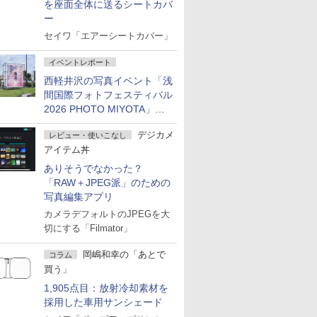
を座面全体に送るシートカバ
ー
セイワ「エアーシートカバー」
イベントレポート
西軽井沢の写真イベント「浅
間国際フォトフェスティバル
2026 PHOTO MIYOTA」が
開幕
デジカメ
レビュー・使いこなし
アイテム丼
ありそうでなかった？
「RAW＋JPEG派」のための
写真編集アプリ
カメラデフォルトのJPEGを大
切にする「Filmator」
岡嶋和幸の「あとで
コラム
買う」
1,905点目：放射冷却素材を
採用した車用サンシェード