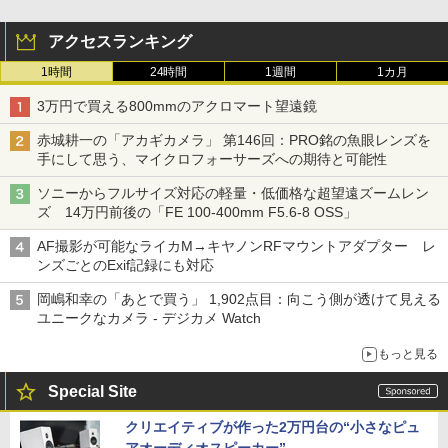
アクセスランキング
1時間
24時間
1週間
1カ月
3万円で買える800mmのアクロマート望遠鏡
赤城耕一の「アカギカメラ」 第146回：PRO銘の魚眼レンズを
手にして思う、マイクロフォーサーズへの期待と可能性
ソニーからフルサイズ対応の軽量・低価格な超望遠ズームレン
ズ 14万円前後の「FE 100-400mm F5.6-8 OSS」
AF撮影が可能なライカM→キヤノンRFマウントアダプター レ
ンズごとのExif記録にも対応
岡嶋和幸の「あとで買う」 1,902点目：向こう側が透けて見える
ユニークなカメラ - デジカメ Watch
もっと見る
Special Site
クリエイティブが作った2万円台の“小さなピュ