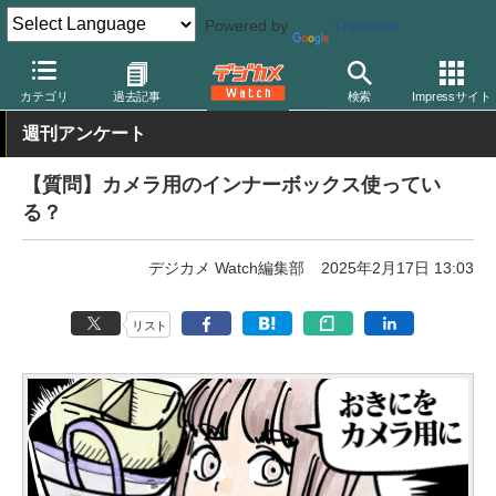
Powered by
Translate
デジカメ Watch
撮影用品
カメラバッグ
カテゴリ
過去記事
検索
Impressサイト
週刊アンケート
【質問】カメラ用のインナーボックス使ってい
る？
デジカメ Watch編集部
2025年2月17日 13:03
リスト