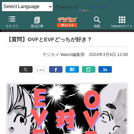
Powered by
Translate
週刊アンケート
カテゴリ
過去記事
検索
Impressサイト
【質問】OVFとEVFどっちが好き？
デジカメ Watch編集部
2024年3月4日 12:00
リスト