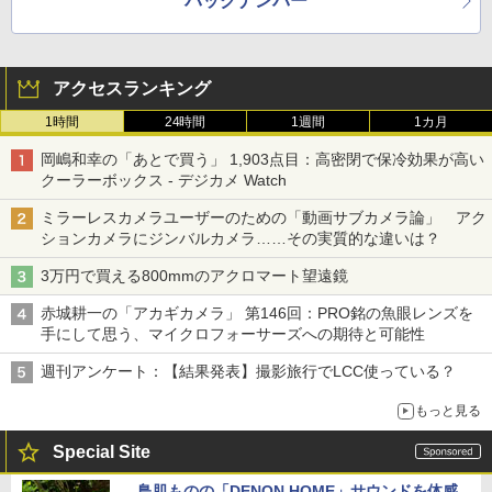
バックナンバー
アクセスランキング
1時間
24時間
1週間
1カ月
岡嶋和幸の「あとで買う」 1,903点目：高密閉で保冷効果が高い
クーラーボックス - デジカメ Watch
ミラーレスカメラユーザーのための「動画サブカメラ論」 アク
ションカメラにジンバルカメラ……その実質的な違いは？
3万円で買える800mmのアクロマート望遠鏡
赤城耕一の「アカギカメラ」 第146回：PRO銘の魚眼レンズを
手にして思う、マイクロフォーサーズへの期待と可能性
週刊アンケート：【結果発表】撮影旅行でLCC使っている？
もっと見る
Special Site
鳥肌ものの「DENON HOME」サウンドを体感