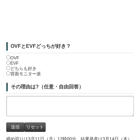
OVFとEVFどっちが好き？
OVF
EVF
どちらも好き
背面モニター派
その理由は?（任意・自由回答）
締め切りは3月11日（月）12時00分、結果発表は3月14日（木）