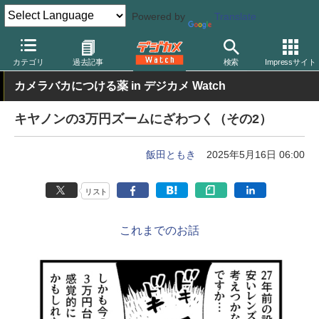
Powered by
Translate
デジカメ Watch
レンズ
交換レンズ
キヤノン
カテゴリ
過去記事
検索
Impressサイト
カメラバカにつける薬 in デジカメ Watch
キヤノンの3万円ズームにざわつく（その2）
飯田ともき
2025年5月16日 06:00
リスト
これまでのお話