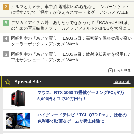
クルマとカメラ、車中泊 電池切れの心配なし！シガーソケット
に挿すだけで「探す」が使えるスマートタグ - デジカメ Watch
デジカメアイテム丼：ありそうでなかった？「RAW＋JPEG派」
のための写真編集アプリ カメラデフォルトのJPEGを大切にす
る「Filmator」
岡嶋和幸の「あとで買う」 1,903点目：高密閉で保冷効果が高い
クーラーボックス - デジカメ Watch
岡嶋和幸の「あとで買う」 1,905点目：放射冷却素材を採用した
車用サンシェード - デジカメ Watch
もっと見る
Special Site
マウス、RTX 5060 Ti搭載ゲーミングPCが7万
5,000円オフで30万円台！
ハイグレードテレビ「TCL Q7D Pro」。圧巻の
色彩美で映画＆ゲームが極上体験に