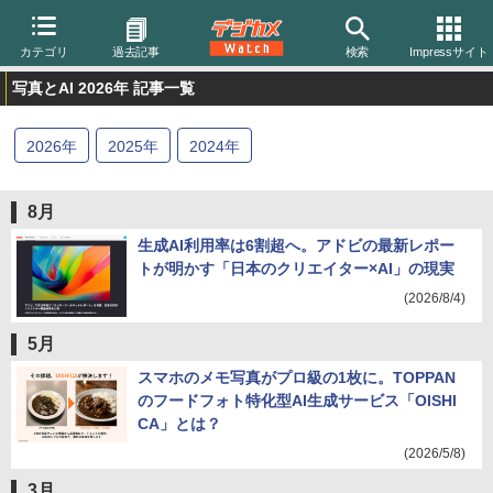
カテゴリ
過去記事
検索
Impressサイト
写真とAI 2026年 記事一覧
2026
年
2025
年
2024
年
8月
生成AI利用率は6割超へ。アドビの最新レポー
トが明かす「日本のクリエイター×AI」の現実
(2026/8/4)
5月
スマホのメモ写真がプロ級の1枚に。TOPPAN
のフードフォト特化型AI生成サービス「OISHI
CA」とは？
(2026/5/8)
3月