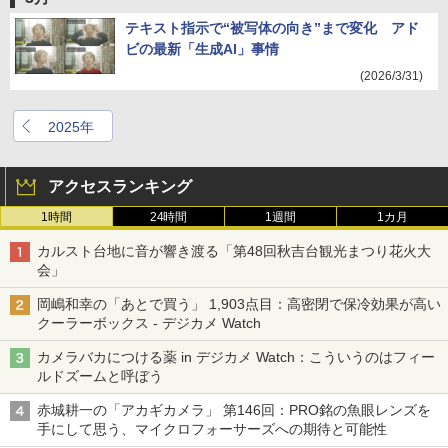
テキスト指示で“被写体の向き”まで変化 アド
ビの最新「生成AI」事情
(2026/3/31)
2025年
アクセスランキング
1時間
24時間
1週間
1カ月
カルスト台地に音が響き渡る「第48回秋吉台観光まつり花火大
会」
岡嶋和幸の「あとで買う」 1,903点目：高密閉で保冷効果が高い
クーラーボックス - デジカメ Watch
カメラバカにつける薬 in デジカメ Watch：こういうのはフィー
ルドズームと呼ぼう
赤城耕一の「アカギカメラ」 第146回：PRO銘の魚眼レンズを
手にして思う、マイクロフォーサーズへの期待と可能性