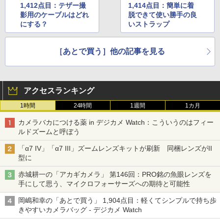
1,412点目：テザー撮
1,414点目：簡単に着
影用のケーブルはどれ
脱できて使い勝手の良
にする？
いストラップ
［あとで買う］他の記事を見る
アクセスランキング
1時間
24時間
1週間
1カ月
カメラバカにつける薬 in デジカメ Watch：こういうのはフィー
ルドズームと呼ぼう
「α7 IV」「α7 III」ズームレンズキットが刷新 同梱レンズがII
型に
赤城耕一の「アカギカメラ」 第146回：PRO銘の魚眼レンズを
手にして思う、マイクロフォーサーズへの期待と可能性
岡嶋和幸の「あとで買う」 1,904点目：軽くてシンプルで持ち歩
きやすいカメラバッグ - デジカメ Watch