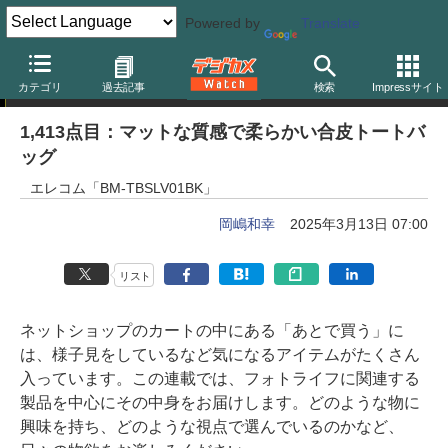
Powered by
Translate
岡嶋和幸の「あとで買う」
カテゴリ
過去記事
検索
Impressサイト
1,413点目：マットな質感で柔らかい合皮トートバ
ッグ
エレコム「BM-TBSLV01BK」
岡嶋和幸
2025年3月13日 07:00
リスト
ネットショップのカートの中にある「あとで買う」に
は、様子見をしているなど気になるアイテムがたくさん
入っています。この連載では、フォトライフに関連する
製品を中心にその中身をお届けします。どのような物に
興味を持ち、どのような視点で選んでいるのかなど、