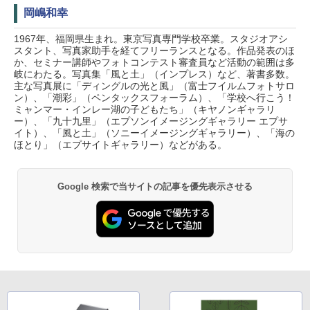
岡嶋和幸
1967年、福岡県生まれ。東京写真専門学校卒業。スタジオアシ
スタント、写真家助手を経てフリーランスとなる。作品発表のほ
か、セミナー講師やフォトコンテスト審査員など活動の範囲は多
岐にわたる。写真集「風と土」（インプレス）など、著書多数。
主な写真展に「ディングルの光と風」（富士フイルムフォトサロ
ン）、「潮彩」（ペンタックスフォーラム）、「学校へ行こう！
ミャンマー・インレー湖の子どもたち」（キヤノンギャラリ
ー）、「九十九里」（エプソンイメージングギャラリー エプサ
イト）、「風と土」（ソニーイメージングギャラリー）、「海の
ほとり」（エプサイトギャラリー）などがある。
Google 検索で当サイトの記事を優先表示させる