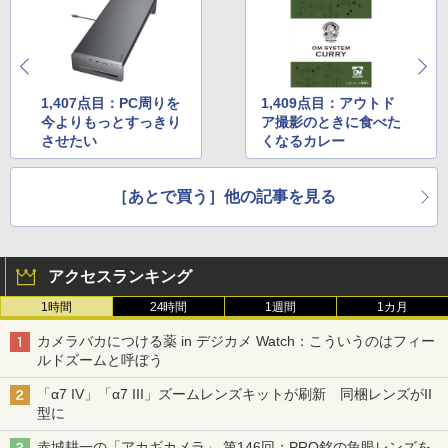
1,407点目：PC周りを
1,409点目：アウトド
今よりもっとすっきり
ア撮影のときに食べた
させたい
くなるカレー
［あとで買う］他の記事を見る
アクセスランキング
1時間
24時間
1週間
1カ月
カメラバカにつける薬 in デジカメ Watch：こういうのはフィー
ルドズームと呼ぼう
「α7 IV」「α7 III」ズームレンズキットが刷新 同梱レンズがII
型に
赤城耕一の「アカギカメラ」 第146回：PRO銘の魚眼レンズを