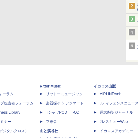
Rittor Music
イカロス出版
dフォーラム
リットーミュージック
AIRLINEweb
ップ担当者フォーラム
楽器探そう!デジマート
Jディフェンスニュー
ness Library
TシャツPOD T-OD
通訳翻訳ジャーナル
セミナー
立東舎
JレスキューWeb
 X（デジタルクロス）
山と溪谷社
イカロスアカデミー