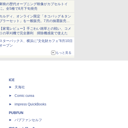
ショーツは1990円に
東映の歴代オープニング映像がカプセルトイ
に。全5種で8月下旬発売
カルディ、オンライン限定「ネコバッグ＆タン
ブラーセット」を一般販売。7月の抽選販売の
当選無効分
【家電レビュー】手ごわい雑草との戦い、コメ
リの草刈機で完全勝利 掃除機感覚で使えた
スターバックス、横浜に“文化財カフェ”8月10日
オープン
もっと見る
ICE
天海社
ス
Comic curea
impress QuickBooks
PUBFUN
パブファンセルフ