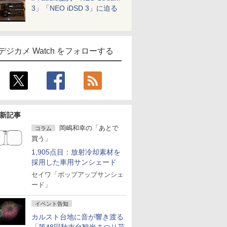
3」「NEO iDSD 3」に迫る
デジカメ Watch をフォローする
新記事
岡嶋和幸の「あとで
コラム
買う」
1,905点目：放射冷却素材を
採用した車用サンシェード
セイワ「ポップアップサンシェ
ード」
イベント告知
カルスト台地に音が響き渡る