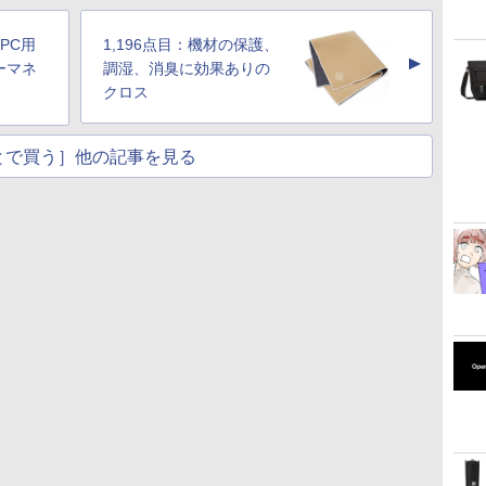
トPC用
1,196点目：機材の保護、
▲
ーマネ
調湿、消臭に効果ありの
クロス
とで買う］他の記事を見る