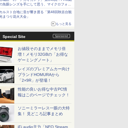
の魚眼レンズを手にして思う、マイクロフォー
サーズへの期待と可能性
カルスト台地に音が響き渡る「第48回秋吉台観
光まつり花火大会」
もっと見る
Special Site
お値段そのままでメモリ倍
増！メモリ32GBの「お得な
ゲーミングノート」
レイズのプレミアムカー向け
ブランドHOMURAから
「2×9R」が登場！
性能の良いお得な中古PC情
報はこのページでチェック！
ソニーミラーレス一眼の大特
集！ 見どころ記事まとめ
iFi audio主力「NEO Stream