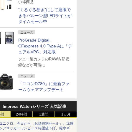
い得商品
“ぐるぐる巻き”にして運搬で
きるバルーン型LEDライトが
タイムセール中
ニュース
ProGrade Digital、
CFexpress 4.0 Type Aに「デ
ュアルVPG」対応版
ソニー製カメラのRAW内部収
録などが可能に
ニュース
「ニコンD780」に最新ファ
ームウェアアップデート
Impress Watchシリーズ 人気記事
時間
24時間
1週間
1カ月
ユニクロ、今日から「お盆特別セール」。涼感
シアサッカーワンピース待望値下げ、撥水ギア