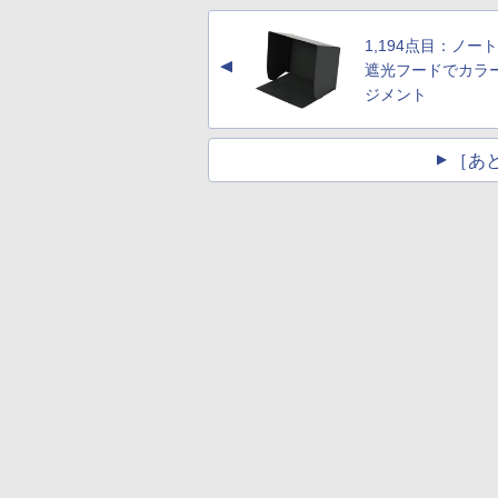
1,194点目：ノー
▲
遮光フードでカラ
ジメント
［あ