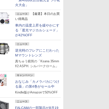
「第48回秋吉台観光まつり花
火大会」
【厳選】本日のお買
ニュース
い得商品
車内の温度上昇を緩やかにす
る「遮光マジカルシェード」
が42%OFF
ニュース
逆光時のフレアにこだわった
Mマウントレンズ
真ちゅう鏡筒の「Ksana 35mm
f/2 ASPH. シルバークローム」
キャンペーン
おなじみ「カメラバカにつけ
る薬」の第4巻がセール中
Kindle版がAmazonで50%OFF
ニュース
FALCAMの一部製品が8月19