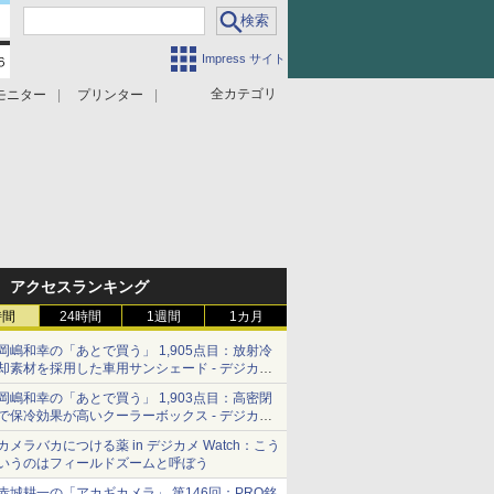
Impress サイト
全カテゴリ
モニター
プリンター
アクセスランキング
時間
24時間
1週間
1カ月
岡嶋和幸の「あとで買う」 1,905点目：放射冷
却素材を採用した車用サンシェード - デジカメ
Watch
岡嶋和幸の「あとで買う」 1,903点目：高密閉
で保冷効果が高いクーラーボックス - デジカメ
Watch
カメラバカにつける薬 in デジカメ Watch：こう
いうのはフィールドズームと呼ぼう
赤城耕一の「アカギカメラ」 第146回：PRO銘