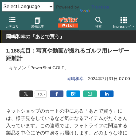
Powered by
Translate
デジカメ Watch
カメラ
レンズ一体型（コンパクト）カメラ
キ
カテゴリ
過去記事
検索
Impressサイト
岡嶋和幸の「あとで買う」
1,188点目：写真や動画が撮れるゴルフ用レーザー
距離計
キヤノン「PowerShot GOLF」
岡嶋和幸
2024年7月31日 07:00
リスト
ネットショップのカートの中にある「あとで買う」に
は、様子見をしているなど気になるアイテムがたくさん
入っています。この連載では、フォトライフに関連する
製品を中心にその中身をお届けします。どのような物に