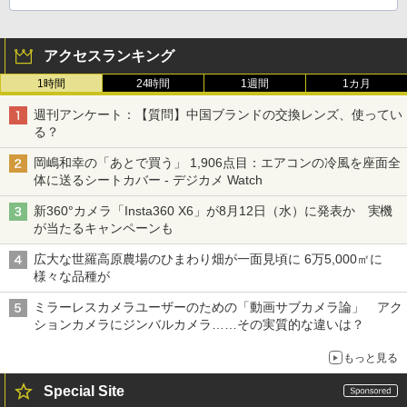
アクセスランキング
1時間
24時間
1週間
1カ月
週刊アンケート：【質問】中国ブランドの交換レンズ、使ってい
る？
岡嶋和幸の「あとで買う」 1,906点目：エアコンの冷風を座面全
体に送るシートカバー - デジカメ Watch
新360°カメラ「Insta360 X6」が8月12日（水）に発表か 実機
が当たるキャンペーンも
広大な世羅高原農場のひまわり畑が一面見頃に 6万5,000㎡に
様々な品種が
ミラーレスカメラユーザーのための「動画サブカメラ論」 アク
ションカメラにジンバルカメラ……その実質的な違いは？
もっと見る
Special Site