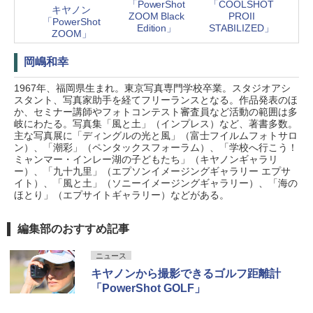
「PowerShot
「COOLSHOT
キヤノン
ZOOM Black
PROII
「PowerShot
Edition」
STABILIZED」
ZOOM」
岡嶋和幸
1967年、福岡県生まれ。東京写真専門学校卒業。スタジオアシ
スタント、写真家助手を経てフリーランスとなる。作品発表のほ
か、セミナー講師やフォトコンテスト審査員など活動の範囲は多
岐にわたる。写真集「風と土」（インプレス）など、著書多数。
主な写真展に「ディングルの光と風」（富士フイルムフォトサロ
ン）、「潮彩」（ペンタックスフォーラム）、「学校へ行こう！
ミャンマー・インレー湖の子どもたち」（キヤノンギャラリ
ー）、「九十九里」（エプソンイメージングギャラリー エプサ
イト）、「風と土」（ソニーイメージングギャラリー）、「海の
ほとり」（エプサイトギャラリー）などがある。
編集部のおすすめ記事
ニュース
キヤノンから撮影できるゴルフ距離計
「PowerShot GOLF」