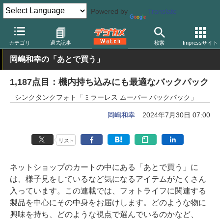
Powered by
Translate
デジカメ Watch
撮影用品
カメラバッグ
シンクタンクフォト
カテゴリ
過去記事
検索
Impressサイト
岡嶋和幸の「あとで買う」
1,187点目：機内持ち込みにも最適なバックパック
シンクタンクフォト「ミラーレス ムーバー バックパック」
岡嶋和幸
2024年7月30日 07:00
リスト
ネットショップのカートの中にある「あとで買う」に
は、様子見をしているなど気になるアイテムがたくさん
入っています。この連載では、フォトライフに関連する
製品を中心にその中身をお届けします。どのような物に
興味を持ち、どのような視点で選んでいるのかなど、