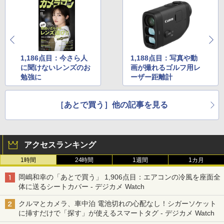
1,186点目：今さら人
1,188点目：写真や動
に聞けないレンズのお
画が撮れるゴルフ用レ
勉強に
ーザー距離計
［あとで買う］他の記事を見る
アクセスランキング
1時間
24時間
1週間
1カ月
岡嶋和幸の「あとで買う」 1,906点目：エアコンの冷風を座面全
体に送るシートカバー - デジカメ Watch
クルマとカメラ、車中泊 電池切れの心配なし！シガーソケット
に挿すだけで「探す」が使えるスマートタグ - デジカメ Watch