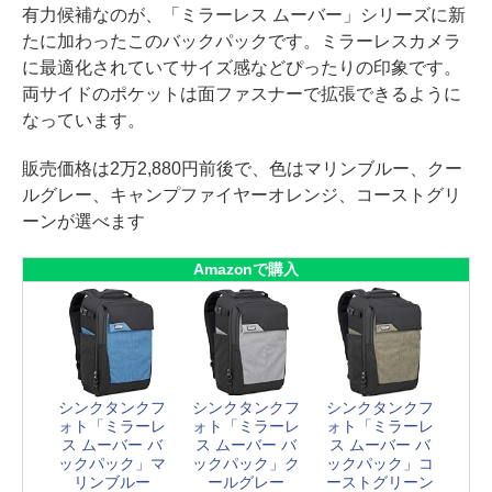
有力候補なのが、「ミラーレス ムーバー」シリーズに新
たに加わったこのバックパックです。ミラーレスカメラ
に最適化されていてサイズ感などぴったりの印象です。
両サイドのポケットは面ファスナーで拡張できるように
なっています。
販売価格は2万2,880円前後で、色はマリンブルー、クー
ルグレー、キャンプファイヤーオレンジ、コーストグリ
ーンが選べます
Amazonで購入
シンクタンクフ
シンクタンクフ
シンクタンクフ
ォト「ミラーレ
ォト「ミラーレ
ォト「ミラーレ
ス ムーバー バ
ス ムーバー バ
ス ムーバー バ
ックパック」マ
ックパック」ク
ックパック」コ
リンブルー
ールグレー
ーストグリーン