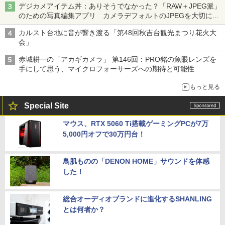
デジカメアイテム丼：ありそうでなかった？「RAW＋JPEG派」
のための写真編集アプリ カメラデフォルトのJPEGを大切にす
る「Filmator」
カルスト台地に音が響き渡る「第48回秋吉台観光まつり花火大
会」
赤城耕一の「アカギカメラ」 第146回：PRO銘の魚眼レンズを
手にして思う、マイクロフォーサーズへの期待と可能性
もっと見る
Special Site
マウス、RTX 5060 Ti搭載ゲーミングPCが7万
5,000円オフで30万円台！
鳥肌ものの「DENON HOME」サウンドを体感
した！
総合オーディオブランドに進化するSHANLING
とは何者か？